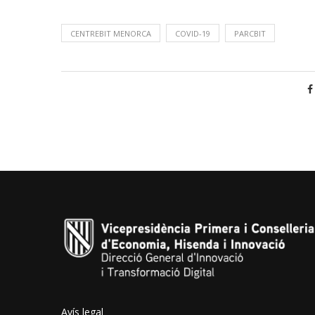
CENTREBIT MENORCA
COVID-19
PARCBIT
Avís legal