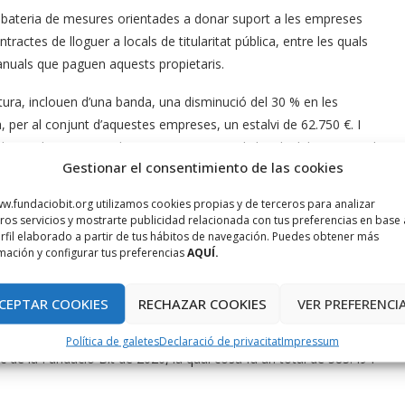
a bateria de mesures orientades a donar suport a les empreses
ractes de lloguer a locals de titularitat pública, entre les quals
 anuals que paguen aquests propietaris.
tura, inclouen d’una banda, una disminució del 30 % en les
per al conjunt d’aquestes empreses, un estalvi de 62.750 €. I
d’arrendament es redueix en un 50 % en els locals del ParcBit i el
Gestionar el consentimiento de las cookies
empreses.
w.fundaciobit.org utilizamos cookies propias y de terceros para analizar
cions de lloguer que es van aplicar a 79 empreses del ParcBit i
ros servicios y mostrarte publicidad relacionada con tus preferencias en base 
lles es pretén ajudar a pal·liar els efectes de la crisi de la
rfil elaborado a partir de tus hábitos de navegación. Puedes obtener más
mación y configurar tus preferencias
AQUÍ.
 les empreses d’un sector estratègic com és el tecnològic.
e la Conselleria de Fons Europeus, Universitat i Cultura,
CEPTAR COOKIES
RECHAZAR COOKIES
VER PREFERENCI
ament de la societat de la informació, i promou per a les Illes
xement. En total, durant el 2021, les empreses beneficiaries
Política de galetes
Declaració de privacitat
Impressum
c de la Fundació Bit de 2020, la qual cosa fa un total de 583.494