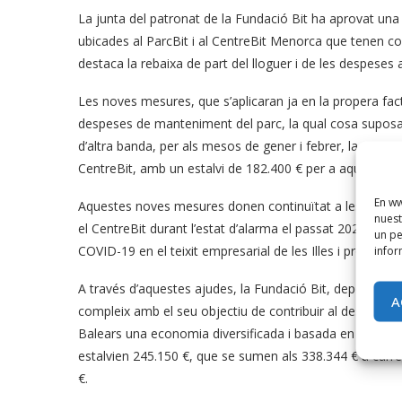
La junta del patronat de la Fundació Bit ha aprovat un
ubicades al ParcBit i al CentreBit Menorca que tenen cont
destaca la rebaixa de part del lloguer i de les despeses
Les noves mesures, que s’aplicaran ja en la propera fac
despeses de manteniment del parc, la qual cosa suposa, 
d’altra banda, per als mesos de gener i febrer, la quota 
CentreBit, amb un estalvi de 182.400 € per a aquestes 
En ww
Aquestes noves mesures donen continuïtat a les exonera
nuest
el CentreBit durant l’estat d’alarma el passat 2020; i amb e
un pe
infor
COVID-19 en el teixit empresarial de les Illes i protegir
A través d’aquestes ajudes, la Fundació Bit, dependent d
A
compleix amb el seu objectiu de contribuir al desenvolup
Balears una economia diversificada i basada en el conei
estalvien 245.150 €, que se sumen als 338.344 € a càrre
€.