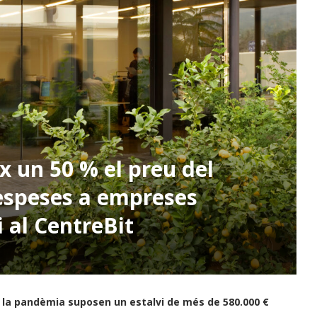
x un 50 % el preu del
despeses a empreses
i al CentreBit
e la pandèmia suposen un estalvi de més de 580.000 €