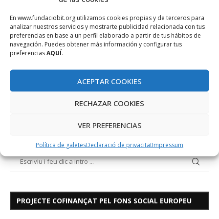
mitjanes empreses agroalimentàries balears.
En www.fundaciobit.org utilizamos cookies propias y de terceros para
analizar nuestros servicios y mostrarte publicidad relacionada con tus
preferencias en base a un perfil elaborado a partir de tus hábitos de
CESAM
CESAM PROJECT
navegación. Puedes obtener más información y configurar tus
preferencias
AQUÍ.
ACEPTAR COOKIES
RECHAZAR COOKIES
VER PREFERENCIAS
Política de galetes
Declaració de privacitat
Impressum
PROJECTE COFINANÇAT PEL FONS SOCIAL EUROPEU