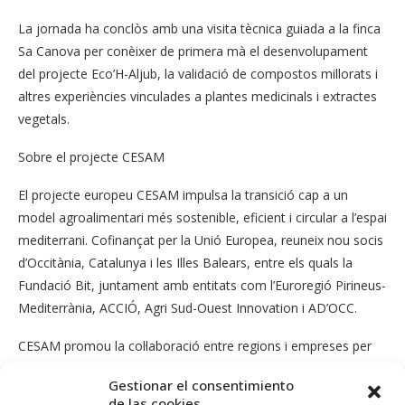
La jornada ha conclòs amb una visita tècnica guiada a la finca
Sa Canova per conèixer de primera mà el desenvolupament
del projecte Eco’H-Aljub, la validació de compostos millorats i
altres experiències vinculades a plantes medicinals i extractes
vegetals.
Sobre el projecte CESAM
El projecte europeu CESAM impulsa la transició cap a un
model agroalimentari més sostenible, eficient i circular a l’espai
mediterrani. Cofinançat per la Unió Europea, reuneix nou socis
d’Occitània, Catalunya i les Illes Balears, entre els quals la
Fundació Bit, juntament amb entitats com l’Euroregió Pirineus-
Mediterrània, ACCIÓ, Agri Sud-Ouest Innovation i AD’OCC.
CESAM promou la col·laboració entre regions i empreses per
desenvolupar solucions en economia circular, sostenibilitat i
Gestionar el consentimiento
digitalització, amb un impacte especial en el teixit de petites i
de las cookies