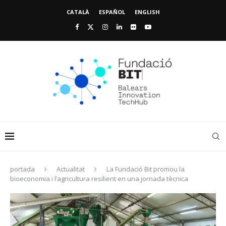
CATALÀ
ESPAÑOL
ENGLISH
portada
Actualitat
La Fundació Bit promou la
bioeconomia i l’agricultura resilient en una jornada tècnica