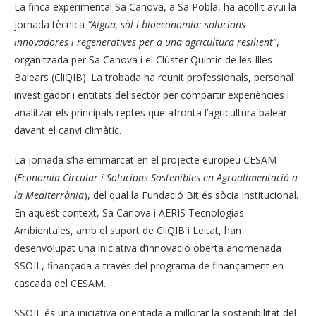
La finca experimental Sa Canova, a Sa Pobla, ha acollit avui la
jornada tècnica
“Aigua, sòl i bioeconomia: solucions
innovadores i regeneratives per a una agricultura resilient”
,
organitzada per Sa Canova i el Clúster Químic de les Illes
Balears (CliQIB). La trobada ha reunit professionals, personal
investigador i entitats del sector per compartir experiències i
analitzar els principals reptes que afronta l’agricultura balear
davant el canvi climàtic.
La jornada s’ha emmarcat en el projecte europeu CESAM
(
Economia Circular i Solucions Sostenibles en Agroalimentació a
la Mediterrània
), del qual la Fundació Bit és sòcia institucional.
En aquest context, Sa Canova i AERIS Tecnologías
Ambientales, amb el suport de CliQIB i Leitat, han
desenvolupat una iniciativa d’innovació oberta anomenada
SSOIL, finançada a través del programa de finançament en
cascada del CESAM.
SSOIL és una iniciativa orientada a millorar la sostenibilitat del