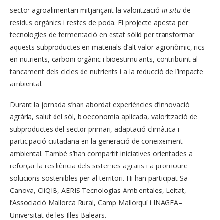
sector agroalimentari mitjançant la valorització
in situ
de
residus orgànics i restes de poda. El projecte aposta per
tecnologies de fermentació en estat sòlid per transformar
aquests subproductes en materials d’alt valor agronòmic, rics
en nutrients, carboni orgànic i bioestimulants, contribuint al
tancament dels cicles de nutrients i a la reducció de l’impacte
ambiental.
Durant la jornada s’han abordat experiències d’innovació
agrària, salut del sòl, bioeconomia aplicada, valorització de
subproductes del sector primari, adaptació climàtica i
participació ciutadana en la generació de coneixement
ambiental. També s’han compartit iniciatives orientades a
reforçar la resiliència dels sistemes agraris i a promoure
solucions sostenibles per al territori. Hi han participat Sa
Canova, CliQIB, AERIS Tecnologías Ambientales, Leitat,
l’Associació Mallorca Rural, Camp Mallorquí i INAGEA–
Universitat de les Illes Balears.