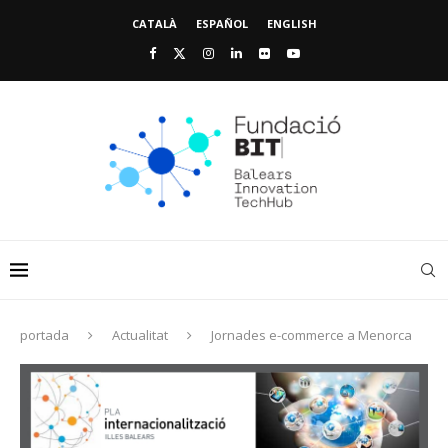
CATALÀ
ESPAÑOL
ENGLISH
portada
Actualitat
Jornades e-commerce a Menorca