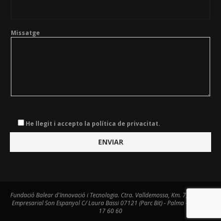
Missatge
He llegit i accepto la política de privacitat.
Fundació Balear d'Innovació i Tecnologia. Ctra. Valldemossa, Km. 7,4. Centre
Empresarial Son Espanyol C/ Laura Bassi 07121 (Parc Bit) - Palma - Tel. 971
17 60 60