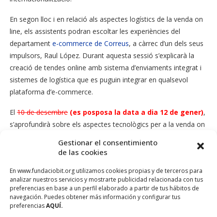
En segon lloc i en relació als aspectes logístics de la venda on
line, els assistents podran escoltar les experiències del
departament
e-commerce de Correus
, a càrrec d’un dels seus
impulsors, Raul López. Durant aquesta sessió s’explicarà la
creació de tendes online amb sistema d’enviaments integrat i
sistemes de logística que es puguin integrar en qualsevol
plataforma d’e-commerce.
El
10 de desembre
(es posposa la data a dia 12 de gener)
,
s’aprofundirà sobre els aspectes tecnològics per a la venda on
line. El President d’
Acceso Menorca
, Miguel Ortiz Navarro,
Gestionar el consentimiento
donarà unes pautes sobre com triar la tecnologia més adient
de las cookies
en cada cas i un representant del
Banco Santander
explicarà el
En www.fundaciobit.org utilizamos cookies propias y de terceros para
funcionament d’un TPV Virtual per tal de preparar-se per
analizar nuestros servicios y mostrarte publicidad relacionada con tus
cobrar a l’àmbit internacional.
preferencias en base a un perfil elaborado a partir de tus hábitos de
navegación. Puedes obtener más información y configurar tus
La quarta i darrera sessió repassarà les estratègies de
preferencias
AQUÍ.