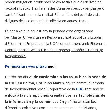
poden mitigar els problemes psico-socials que es deriven de
l’actual situació. I ho farem des d’una perspectiva àmplia però
també fixant-nos en la realitat Balear i des del punt de vista
d’alguns dels actors amb incidència en aquest tema.
És per això que aquest any la Jornada està organitzada
pel
Màster Universitari en Responsabilitat Social dels Estudis
d’Economia i Empresa de la UOC
conjuntament amb
Eticentre-
Centre per a la Gestió Ètica de l’Empresa, i Forética-Lideratge
Responsable.
Per inscriure-vos pitjau
aquí
.
El próximo día
21 de Noviembre a las 09.30 h en la sede de
la UOC en Palma, C/Ausiàs March, 11,
celebrará la Jornada
de Responsabilidad Social Corporativa de la
UOC
. Este año se
enfoca a
las disrupciones creadas por las tecnologías de
la información y la comunicación
y cómo afectan los
diferentes colectivos como personas de más de 45 años,