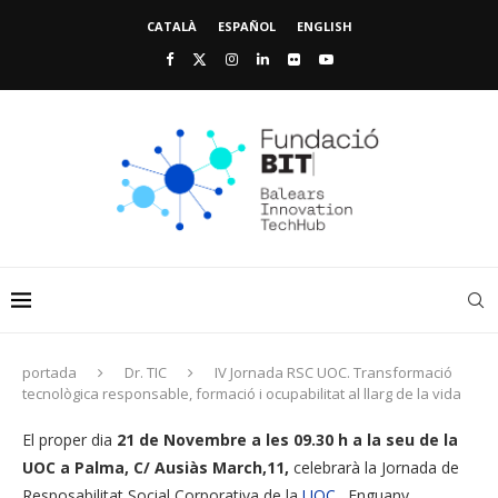
CATALÀ
ESPAÑOL
ENGLISH
portada
Dr. TIC
IV Jornada RSC UOC. Transformació
tecnològica responsable, formació i ocupabilitat al llarg de la vida
El proper dia
21 de Novembre a les 09.30 h a la seu de la
UOC a Palma, C/ Ausiàs March,11,
celebrarà la Jornada de
Resposabilitat Social Corporativa de la
UOC
. Enguany