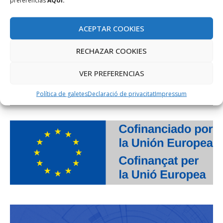
ACEPTAR COOKIES
RECHAZAR COOKIES
VER PREFERENCIAS
Política de galetes
Declaració de privacitat
Impressum
PROJECTE COFINANÇAT PEL FONS SOCIAL EUROPEU