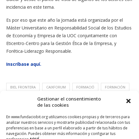
incidencia en este tema.
Es por eso que este año la Jornada está organizada por el
Máster Universitario en Responsabilidad Social de los Estudios
de Economía y Empresa de la UOC conjuntamente con
Eticentro-Centro para la Gestión Ética de la Empresa, y
Forética-Liderazgo Responsable.
Inscríbase aquí.
BIEL FRONTERA
CAIXFORUM
FORMACIÓ
FORMACIÓN
Gestionar el consentimiento
JORNADA
RSC
de las cookies
En www.fundaciobit.org utilizamos cookies propias y de terceros para
analizar nuestros servicios y mostrarte publicidad relacionada con tus
preferencias en base a un perfil elaborado a partir de tus hábitos de
navegación. Puedes obtener más información y configurar tus
preferencias
AQUÍ.