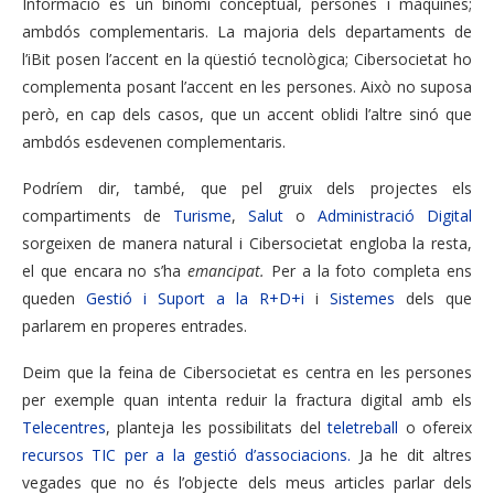
Informació és un binomi conceptual, persones i màquines;
ambdós complementaris. La majoria dels departaments de
l’iBit posen l’accent en la qüestió tecnològica; Cibersocietat ho
complementa posant l’accent en les persones. Això no suposa
però, en cap dels casos, que un accent oblidi l’altre sinó que
ambdós esdevenen complementaris.
Podríem dir, també, que pel gruix dels projectes els
compartiments de
Turisme
,
Salut
o
Administració Digital
sorgeixen de manera natural i Cibersocietat engloba la resta,
el que encara no s’ha
emancipat.
Per a la foto completa ens
queden
Gestió i Suport a la R+D+i
i
Sistemes
dels que
parlarem en properes entrades.
Deim que la feina de Cibersocietat es centra en les persones
per exemple quan intenta reduir la fractura digital amb els
Telecentres
, planteja les possibilitats del
teletreball
o ofereix
recursos TIC per a la gestió d’associacions.
Ja he dit altres
vegades que no és l’objecte dels meus articles parlar dels