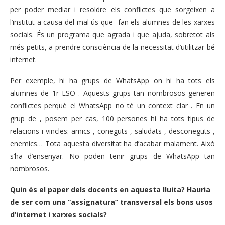
per poder mediar i resoldre els conflictes que sorgeixen a
l’institut a causa del mal ús que fan els alumnes de les xarxes
socials. És un programa que agrada i que ajuda, sobretot als
més petits, a prendre consciència de la necessitat d’utilitzar bé
internet.
Per exemple, hi ha grups de WhatsApp on hi ha tots els
alumnes de 1r ESO . Aquests grups tan nombrosos generen
conflictes perquè el WhatsApp no té un context clar . En un
grup de , posem per cas, 100 persones hi ha tots tipus de
relacions i vincles: amics , coneguts , saludats , desconeguts ,
enemics… Tota aquesta diversitat ha d’acabar malament. Això
s’ha d’ensenyar. No poden tenir grups de WhatsApp tan
nombrosos.
Quin és el paper dels docents en aquesta lluita? Hauria
de ser com una “assignatura” transversal els bons usos
d’internet i xarxes socials?