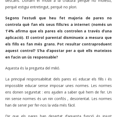
descans. Donam el mòbil a la criatura perquè no molesti,
perquè estigui entretingut, perquè no plori.
Segons l’estudi que heu fet majoria de pares no
controla què fan els seus fills/es a internet (només un
1’4% afirma que els pares els controlen a través d’una
aplicació). El control parental disminueix a mesura que
els fills es fan més grans. Pot resultar contraproduent
aquest control? S’ha d’apostar per a què ells mateixos
en facin un ús responsable?
Aquesta és la pregunta del milió.
La principal responsabilitat dels pares eś educar els fills i és
impossible educar sense imposar unes normes. Les normes
ens donen seguretat : ens ajuden a saber què hem de fer. Un
nin sense normes és un nin confós , desorientat. Les normes
han de servir per fer-nos la vida més fàcil.
Dir que els pares han desertat d’aquesta funció és injust