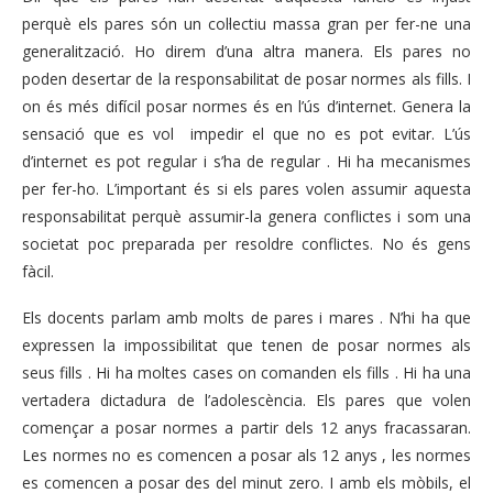
perquè els pares són un col·lectiu massa gran per fer-ne una
generalització. Ho direm d’una altra manera. Els pares no
poden desertar de la responsabilitat de posar normes als fills. I
on és més difícil posar normes és en l’ús d’internet. Genera la
sensació que es vol impedir el que no es pot evitar. L’ús
d’internet es pot regular i s’ha de regular . Hi ha mecanismes
per fer-ho. L’important és si els pares volen assumir aquesta
responsabilitat perquè assumir-la genera conflictes i som una
societat poc preparada per resoldre conflictes. No és gens
fàcil.
Els docents parlam amb molts de pares i mares . N’hi ha que
expressen la impossibilitat que tenen de posar normes als
seus fills . Hi ha moltes cases on comanden els fills . Hi ha una
vertadera dictadura de l’adolescència. Els pares que volen
començar a posar normes a partir dels 12 anys fracassaran.
Les normes no es comencen a posar als 12 anys , les normes
es comencen a posar des del minut zero. I amb els mòbils, el