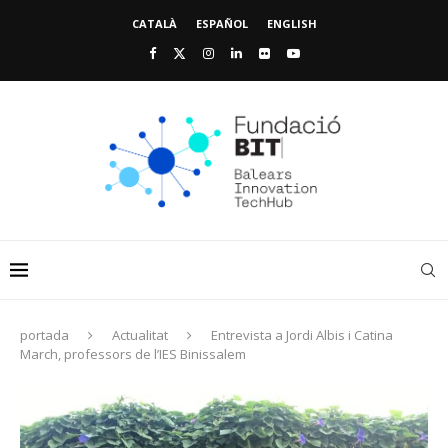
CATALÀ
ESPAÑOL
ENGLISH
portada
Actualitat
Entrevista a Jordi Albis i Catina
March, professors de l’IES Binissalem