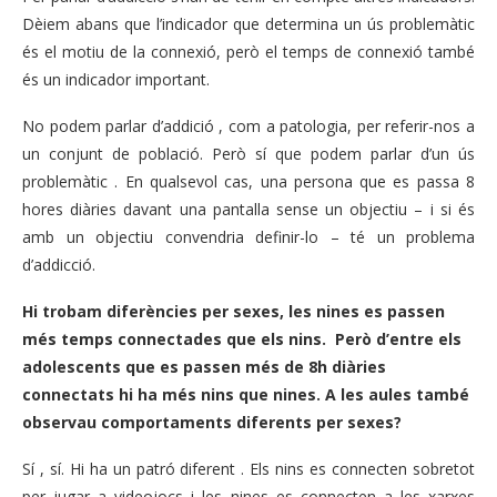
Dèiem abans que l’indicador que determina un ús problemàtic
és el motiu de la connexió, però el temps de connexió també
és un indicador important.
No podem parlar d’addició , com a patologia, per referir-nos a
un conjunt de població. Però sí que podem parlar d’un ús
problemàtic . En qualsevol cas, una persona que es passa 8
hores diàries davant una pantalla sense un objectiu – i si és
amb un objectiu convendria definir-lo – té un problema
d’addicció.
Hi trobam diferències per sexes, les nines es passen
més temps connectades que els nins. Però d’entre els
adolescents que es passen més de 8h diàries
connectats hi ha més nins que nines. A les aules també
observau comportaments diferents per sexes?
Sí , sí. Hi ha un patró diferent . Els nins es connecten sobretot
per jugar a videojocs i les nines es connecten a les xarxes