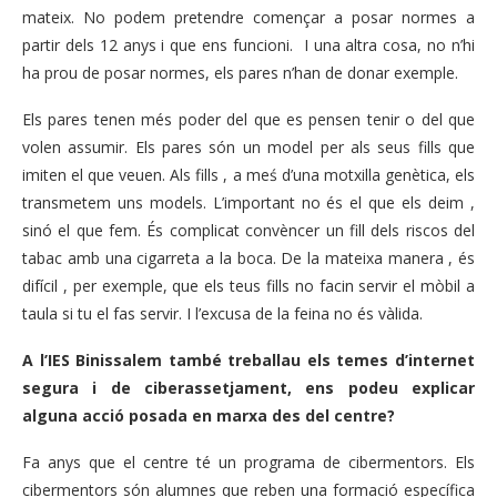
mateix. No podem pretendre començar a posar normes a
partir dels 12 anys i que ens funcioni. I una altra cosa, no n’hi
ha prou de posar normes, els pares n’han de donar exemple.
Els pares tenen més poder del que es pensen tenir o del que
volen assumir. Els pares són un model per als seus fills que
imiten el que veuen. Als fills , a meś d’una motxilla genètica, els
transmetem uns models. L’important no és el que els deim ,
sinó el que fem. És complicat convèncer un fill dels riscos del
tabac amb una cigarreta a la boca. De la mateixa manera , és
difícil , per exemple, que els teus fills no facin servir el mòbil a
taula si tu el fas servir. I l’excusa de la feina no és vàlida.
A l’IES Binissalem també treballau els temes d’internet
segura i de ciberassetjament, ens podeu explicar
alguna acció posada en marxa des del centre?
Fa anys que el centre té un programa de cibermentors. Els
cibermentors són alumnes que reben una formació específica