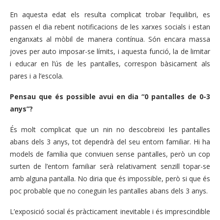
En aquesta edat els resulta complicat trobar l’equilibri, es
passen el dia rebent notificacions de les xarxes socials i estan
enganxats al mòbil de manera contínua. Són encara massa
joves per auto imposar-se límits, i aquesta funció, la de limitar
i educar en l’ús de les pantalles, correspon bàsicament als
pares i a l’escola.
Pensau que és possible avui en dia “0 pantalles de 0-3
anys”?
És molt complicat que un nin no descobreixi les pantalles
abans dels 3 anys, tot dependrà del seu entorn familiar. Hi ha
models de família que conviuen sense pantalles, però un cop
surten de l’entorn familiar serà relativament senzill topar-se
amb alguna pantalla. No diria que és impossible, però si que és
poc probable que no coneguin les pantalles abans dels 3 anys.
L’exposició social és pràcticament inevitable i és imprescindible