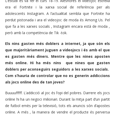
L’estudi es va fer el curs 18-19. Aleshores el videojoc estrella
era el Fortnite i la xarxa social de referència per als
adolescents Instagram. A l’actualitat sembla que Fortnite ha
perdut pistonada i ara el videojoc de moda és Among Us. Pel
que fa a les xarxes socials , Instagram encara està de moda ,
però amb la competència de Tik -tok.
Els nins gasten més doblers a internet, ja que són els
que majoritàriament juguen a videojocs i és amb el que
es gasten més diners. Mentre que les nines aposten
més online. Hi ha més nins que nines que gasten
doblers per aconseguirs seguidors a les xarxes socials.
Com s’hauria de controlar que no es generin addiccions
als jocs online des de tan joves?
Buuuufffff. L’addicció al joc és l’opi del pobres. Darrere els jocs
online hi ha un negoci milionari. Durant la mitja part d’un partit
de futbol emès per la televisió, tots els anuncis són d’apostes
online. A més , la manera de vendre el producte és perversa