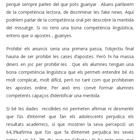
perquè sempre parlen del que pots guanyar . Abans parlàvem
de la competència lectora, de discriminar les fake news. Aquí
podríem parlar de la competència oral per descobrir la mentida
del missatge. Si no tens una bona competència lingüística,
entens que si apostes , guanyes.
Prohibir els anuncis seria una primera passa, l’objectiu final
hauria de ser prohibir les cases d’apostes. Però hi ha massa
diners en joc per prohibir-les . Que els alumnes tenguin una
bona competència lingüística que els permeti entendre bé és
molt complicat, molt difícil, però no tant com que prohibeixin
les apostes online. Per això ens convé formar alumnes
competents capaços d’identificar una mentida.
Si bé les dades recollides no permeten afirmar ni desmentir
que l’ús d’internet que fan els adolescents perjudica els
resultats acadèmics, sí que mostren la seva percepció: un
64,3%afirma que l’ús que fa d’internet perjudica les seves
notes i un 34, 2% diu que no l’afecta i hi ha més nins que