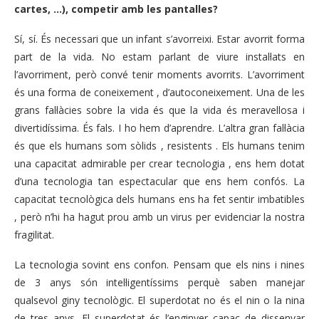
cartes, …), competir amb les pantalles?
Sí, sí. És necessari que un infant s’avorreixi. Estar avorrit forma
part de la vida. No estam parlant de viure instal·lats en
l’avorriment, però convé tenir moments avorrits. L’avorriment
és una forma de coneixement , d’autoconeixement. Una de les
grans fal·làcies sobre la vida és que la vida és meravellosa i
divertidíssima. És fals. I ho hem d’aprendre. L’altra gran fal·làcia
és que els humans som sòlids , resistents . Els humans tenim
una capacitat admirable per crear tecnologia , ens hem dotat
d’una tecnologia tan espectacular que ens hem confós. La
capacitat tecnològica dels humans ens ha fet sentir imbatibles
, però n’hi ha hagut prou amb un virus per evidenciar la nostra
fragilitat.
La tecnologia sovint ens confon. Pensam que els nins i nines
de 3 anys són intel·ligentíssims perquè saben manejar
qualsevol giny tecnològic. El superdotat no és el nin o la nina
de tres anys. El superdotat és l’enginyer capaç de dissenyar