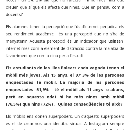
creuen que sí que els afecta que nines. Què en pensau com a
docents?
Els alumnes tenen la percepció que l’ús d’internet perjudica els
seu rendiment acadèmic i és una percepció que no s’ha de
menystenir. Aquesta percepció és un indicador que utilitzen
internet més com a element de distracció contra la malaltia de
l’avorriment que com a eina per a l’estudi.
Els estudiants de les Illes Balears cada vegada tenen el
mòbil més joves. Als 15 anys, el 97’ 3% de les persones
enquestades té mòbil. La majoria de les persones
enquestades -51,9% – té el mòbil als 11 anys o abans,
però en aquesta edat hi ha més nines amb mòbil
(76,5%) que nins (72%) . Quines conseqüències té això?
Els mòbils ens donen superpoders. Un d’aquests superpoders
és el de crear-nos una identitat virtual. A Instagram sempre