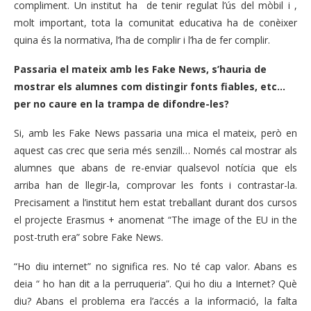
compliment. Un institut ha de tenir regulat l’ús del mòbil i ,
molt important, tota la comunitat educativa ha de conèixer
quina és la normativa, l’ha de complir i l’ha de fer complir.
Passaria el mateix amb les Fake News, s’hauria de
mostrar els alumnes com distingir fonts fiables, etc…
per no caure en la trampa de difondre-les?
Si, amb les Fake News passaria una mica el mateix, però en
aquest cas crec que seria més senzill… Només cal mostrar als
alumnes que abans de re-enviar qualsevol notícia que els
arriba han de llegir-la, comprovar les fonts i contrastar-la.
Precisament a l’institut hem estat treballant durant dos cursos
el projecte Erasmus + anomenat “The image of the EU in the
post-truth era” sobre Fake News.
“Ho diu internet” no significa res. No té cap valor. Abans es
deia “ ho han dit a la perruqueria”. Qui ho diu a Internet? Què
diu? Abans el problema era l’accés a la informació, la falta