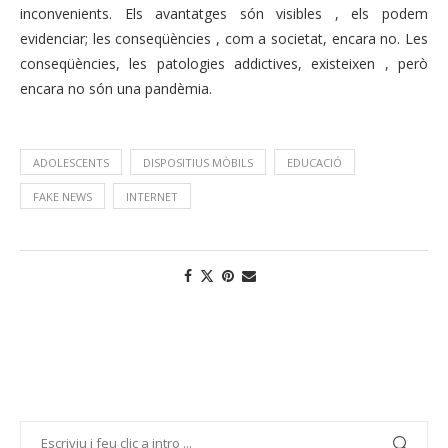
inconvenients. Els avantatges són visibles , els podem
evidenciar; les conseqüències , com a societat, encara no. Les
conseqüències, les patologies addictives, existeixen , però
encara no són una pandèmia.
ADOLESCENTS
DISPOSITIUS MÒBILS
EDUCACIÓ
FAKE NEWS
INTERNET