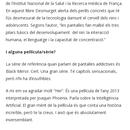
de l’Institut Nacional de la Salut i la Recerca mèdica de França.
En aquest llibre Desmurget alerta dels perills concrets que té
l’ús desmesurat de la tecnologia damunt el cervell dels nins i
adolescents. Segons l’autor, “les pantalles fan malbé els tres
pilars bàsics del desenvolupament del nin: la interacció
humana, el llenguatge i la capacitat de concentració.”
I alguna pel·lícula/sèrie?
La sèrie de referència quan parlam de pantalles addictives és
Black Mirror. Cert. Una gran sèrie. Té capítols sensacionals,
però n’hi ha d’insufribles.
A mi em va agradar molt “Her”. És una pel·lícula de l’any 2013
interpretada per Joaquin Phoenix. Parla sobre la Intel·ligència
Artificial. El gran mèrit de la pel·lícula és que conta una història
increïble, però te la creus. I això que és absolutament
inversemblant.