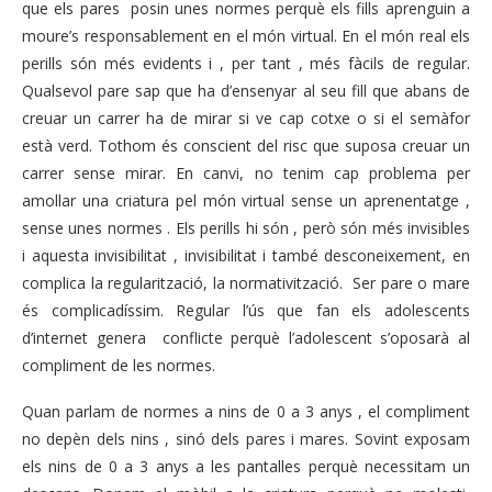
que els pares posin unes normes perquè els fills aprenguin a
moure’s responsablement en el món virtual. En el món real els
perills són més evidents i , per tant , més fàcils de regular.
Qualsevol pare sap que ha d’ensenyar al seu fill que abans de
creuar un carrer ha de mirar si ve cap cotxe o si el semàfor
està verd. Tothom és conscient del risc que suposa creuar un
carrer sense mirar. En canvi, no tenim cap problema per
amollar una criatura pel món virtual sense un aprenentatge ,
sense unes normes . Els perills hi són , però són més invisibles
i aquesta invisibilitat , invisibilitat i també desconeixement, en
complica la regularització, la normativització. Ser pare o mare
és complicadíssim. Regular l’ús que fan els adolescents
d’internet genera conflicte perquè l’adolescent s’oposarà al
compliment de les normes.
Quan parlam de normes a nins de 0 a 3 anys , el compliment
no depèn dels nins , sinó dels pares i mares. Sovint exposam
els nins de 0 a 3 anys a les pantalles perquè necessitam un