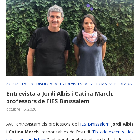
ACTUALITAT
DIVULGA
ENTREVISTES
NOTICIAS
PORTADA
Entrevista a Jordi Albis i Catina March,
professors de l’IES Binissalem
octubre 16, 2020
Avui entrevistam els professors de l’
IES Binissalem
Jordi Albis
i
Catina March
, responsables de l’estudi “
Els adolescents i les
pantalles addictives
” elaborat juntament amb la UIB, que