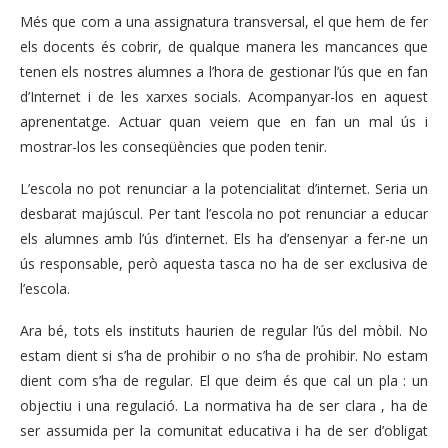
Més que com a una assignatura transversal, el que hem de fer
els docents és cobrir, de qualque manera les mancances que
tenen els nostres alumnes a l’hora de gestionar l’ús que en fan
d’Internet i de les xarxes socials. Acompanyar-los en aquest
aprenentatge. Actuar quan veiem que en fan un mal ús i
mostrar-los les conseqüències que poden tenir.
L’escola no pot renunciar a la potencialitat d’internet. Seria un
desbarat majúscul. Per tant l’escola no pot renunciar a educar
els alumnes amb l’ús d’internet. Els ha d’ensenyar a fer-ne un
ús responsable, però aquesta tasca no ha de ser exclusiva de
l’escola.
Ara bé, tots els instituts haurien de regular l’ús del mòbil. No
estam dient si s’ha de prohibir o no s’ha de prohibir. No estam
dient com s’ha de regular. El que deim és que cal un pla : un
objectiu i una regulació. La normativa ha de ser clara , ha de
ser assumida per la comunitat educativa i ha de ser d’obligat