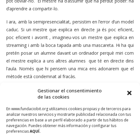
pot obviar-ho. El mestre ha d’assumir que ha perdut poder: ha
d’aprendre a compartir-lo.
I ara, amb la semipresencialitat, persistim en l’error d’un model
caduc. Si un mestre que explica en directe ja és poc eficient,
poc eficient i avorrit , imagineu-vos un mestre que explica en
streaming i amb la boca tapada amb una mascareta. Hi ha qui
pretén posar un alumne davant un ordinador perquè miri com
el mestre explica a uns altres alumnes que té en directe dins
l’aula. Només que hi pensem una mica ens adonarem que el
mètode està condemnat al fracàs.
L’important no és el que fa el mestre , sinó el que fa l’alumne.
Gestionar el consentimiento
de las cookies
El mestre no ha d’explicar , sinó que ha de dissenyar una tasca
que ha de permetre a l’alumne aprendre. La tasca ha de
En www.fundaciobit.org utilizamos cookies propias y de terceros para
preveure quines eines necessitarà l’alumne per poder-la
analizar nuestros servicios y mostrarte publicidad relacionada con tus
preferencias en base a un perfil elaborado a partir de tus hábitos de
desenvolupar i quin acompanyament necessitarà. No podem
navegación. Puedes obtener más información y configurar tus
oblidar que l’aprenentatge és social i per tant cal delimitar què
preferencias
AQUÍ.
podrà fer a casa ( no presencial) i què podrà fer a l’aula (