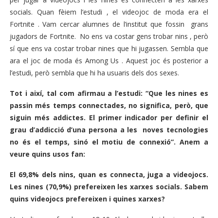
socials. Quan fèiem l’estudi , el videojoc de moda era el
Fortnite . Vam cercar alumnes de l’institut que fossin grans
jugadors de Fortnite. No ens va costar gens trobar nins , però
sí que ens va costar trobar nines que hi jugassen. Sembla que
ara el joc de moda és Among Us . Aquest joc és posterior a
l’estudi, però sembla que hi ha usuaris dels dos sexes.
Tot i així, tal com afirmau a l’estudi: “Que les nines es
passin més temps connectades, no significa, però, que
siguin més addictes. El primer indicador per definir el
grau d’addicció d’una persona a les noves tecnologies
no és el temps, sinó el motiu de connexió”. Anem a
veure quins usos fan:
El 69,8% dels nins, quan es connecta, juga a videojocs.
Les nines (70,9%) prefereixen les xarxes socials. Sabem
quins videojocs prefereixen i quines xarxes?