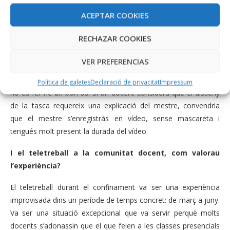
presencial).
ACEPTAR COOKIES
No estam defensant una escola no presencial, estam dient
RECHAZAR COOKIES
que l’escola ha de donar resposta a la situació a què ens ha
abocat la pandèmia. I per donar -hi resposta no podem obviar
VER PREFERENCIAS
les eines extraordinàries que ens dóna internet. Ara bé,
d’aquestes eines cal fer-ne un bon ús. La classe, en streaming,
Política de galetes
Declaració de privacitat
Impressum
no és fer-ne un bon ús. Si un docent considera que el disseny
de la tasca requereix una explicació del mestre, convendria
que el mestre s’enregistràs en vídeo, sense mascareta i
tengués molt present la durada del vídeo.
I el teletreball a la comunitat docent, com valorau
l’experiència?
El teletreball durant el confinament va ser una experiència
improvisada dins un període de temps concret: de març a juny.
Va ser una situació excepcional que va servir perquè molts
docents s’adonassin que el que feien a les classes presencials