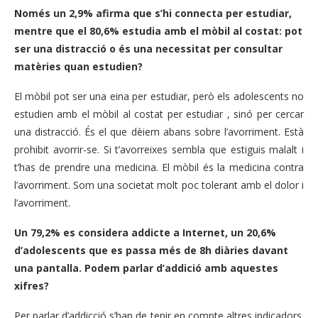
Només un 2,9% afirma que s’hi connecta per estudiar,
mentre que el 80,6% estudia amb el mòbil al costat: pot
ser una distracció o és una necessitat per consultar
matèries quan estudien?
El mòbil pot ser una eina per estudiar, però els adolescents no
estudien amb el mòbil al costat per estudiar , sinó per cercar
una distracció. És el que dèiem abans sobre l’avorriment. Està
prohibit avorrir-se. Si t’avorreixes sembla que estiguis malalt i
t’has de prendre una medicina. El mòbil és la medicina contra
l’avorriment. Som una societat molt poc tolerant amb el dolor i
l’avorriment.
Un 79,2% es considera addicte a Internet, un 20,6%
d’adolescents que es passa més de 8h diàries davant
una pantalla. Podem parlar d’addició amb aquestes
xifres?
Per parlar d’addicció s’han de tenir en compte altres indicadors.