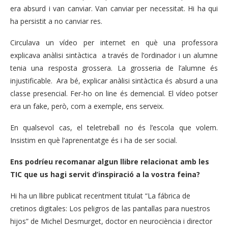
era absurd i van canviar. Van canviar per necessitat. Hi ha qui
ha persistit a no canviar res.
Circulava un vídeo per internet en què una professora
explicava anàlisi sintàctica a través de l’ordinador i un alumne
tenia una resposta grossera. La grosseria de l’alumne és
injustificable. Ara bé, explicar anàlisi sintàctica és absurd a una
classe presencial. Fer-ho on line és demencial. El vídeo potser
era un fake, però, com a exemple, ens serveix.
En qualsevol cas, el teletreball no és l’escola que volem.
Insistim en què l’aprenentatge és i ha de ser social.
Ens podríeu recomanar algun llibre relacionat amb les
TIC que us hagi servit d’inspiració a la vostra feina?
Hi ha un llibre publicat recentment titulat “La fábrica de
cretinos digitales: Los peligros de las pantallas para nuestros
hijos” de Michel Desmurget, doctor en neurociència i director