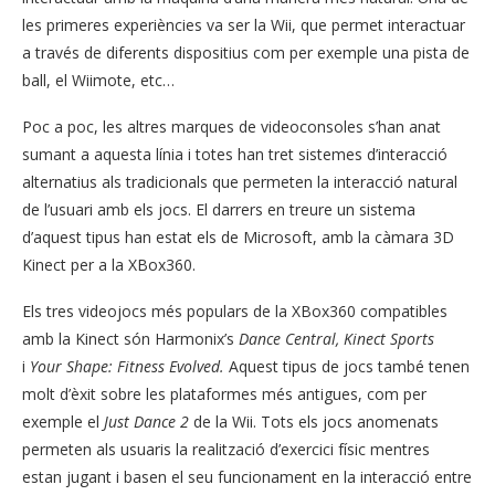
les primeres experiències va ser la Wii, que permet interactuar
a través de diferents dispositius com per exemple una pista de
ball, el Wiimote, etc…
Poc a poc, les altres marques de videoconsoles s’han anat
sumant a aquesta línia i totes han tret sistemes d’interacció
alternatius als tradicionals que permeten la interacció natural
de l’usuari amb els jocs. El darrers en treure un sistema
d’aquest tipus han estat els de Microsoft, amb la càmara 3D
Kinect per a la XBox360.
Els tres videojocs més populars de la XBox360 compatibles
amb la Kinect són Harmonix’s
Dance Central,
Kinect Sports
i
Your Shape: Fitness Evolved.
Aquest tipus de jocs també tenen
molt d’èxit sobre les plataformes més antigues, com per
exemple el
Just Dance 2
de la Wii. Tots els jocs anomenats
permeten als usuaris la realització d’exercici físic mentres
estan jugant i basen el seu funcionament en la interacció entre