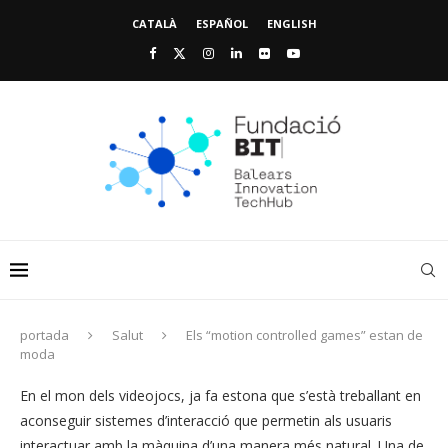
CATALÀ
ESPAÑOL
ENGLISH
portada
Salut
Els “motion controlled games” estan de
moda
En el mon dels videojocs, ja fa estona que s’està treballant en
aconseguir sistemes d’interacció que permetin als usuaris
interactuar amb la màquina d’una manera més natural. Una de