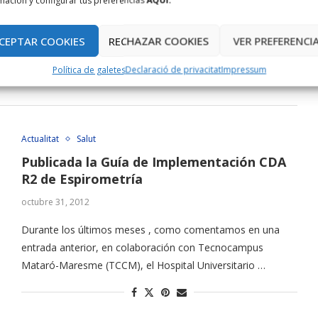
mación y configurar tus preferencias
AQUÍ.
Els hospitals de Manacor i Can Misses, pioners en una
experiència que es podrà estendre a centres públics i privats
CEPTAR COOKIES
RECHAZAR COOKIES
VER PREFERENCI
…
Política de galetes
Declaració de privacitat
Impressum
Actualitat
Salut
Publicada la Guía de Implementación CDA
R2 de Espirometría
octubre 31, 2012
Durante los últimos meses , como comentamos en una
entrada anterior, en colaboración con Tecnocampus
Mataró-Maresme (TCCM), el Hospital Universitario …