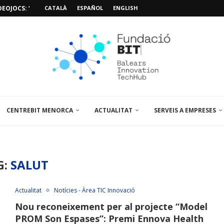
SIÓ 3D PER A...
CATALÀ
ESPAÑOL
ENGLISH
EMPORALS APARCAMENT AL PARCBIT
M PACIENT, ÚLTIMA VISITA» EN...
A EL PRIMER...
BRE UN PUNT D’ASSESSORAMENT TEMPORAL...
L’AMPLIACIÓ I MILLORA DEL...
NA JORNADA SOBRE...
CENTREBIT MENORCA
ACTUALITAT
SERVEIS A EMPRESES
G:
SALUT
Actualitat
Notícies - Àrea TIC Innovació
Nou reconeixement per al projecte “Model
PROM Son Espases”: Premi Ennova Health