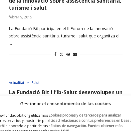
de la Innovació sobre assistència sanitària,
turisme i salut
febrer 9, 2015
La Fundació Bit participa en el II Fòrum de la Innovació
sobre assistència sanitària, turisme i salut que organitza el
…
Actualitat
Salut
La Fundació Bit i l’Ib-Salut desenvolupen un
nou sistema informàtic per poder reduir el
Gestionar el consentimiento de las cookies
nombre de cessàrees innecessàries i els
seus riscos
w.fundaciobit.org utilizamos cookies propias y de terceros para analizar
ros servicios y mostrarte publicidad relacionada con tus preferencias en base 
octubre 9, 2014
rfil elaborado a partir de tus hábitos de navegación. Puedes obtener más