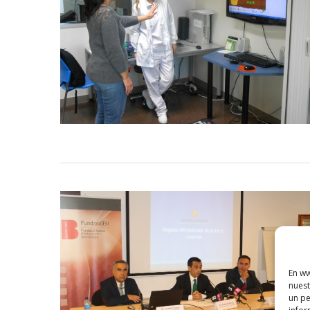
En ww
nuest
un pe