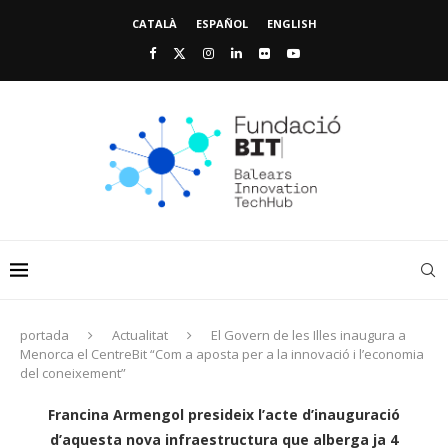
CATALÀ
ESPAÑOL
ENGLISH
portada
Actualitat
El Govern de les Illes inaugura a
Menorca el CentreBit “Com a aposta per a la innovació i l’economia
del coneixement”
Francina Armengol presideix l’acte d’inauguració
d’aquesta nova infraestructura que alberga ja 4