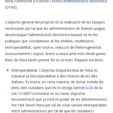
dóna continuïtat a l’
Oficina Tècnica d’Administració Electrònica
(OTAE).
L’objectiu general del projecte és la realització de les tasques
necessàries per tal que les administracions de Balears puguin
desenvolupar l’administració electrònica basant-se en les
polítiques que s’estableixen al Pla ANIBAL: reutilització,
interoperabilitat, open source, reducció de l’heterogeneïtat,
assessorament i suport. Anem a veure amb més detall quines
línies de feina tenim previst fer en el marc d’aquest encàrrec:
Interoperabilitat. L’objectiu d’aquesta línia de feina és
impulsar la interoperabilitat a dins l’entorn de les Illes
Balears. Es tracta, en certa manera, de donar sortida als
drets dels ciutadans que els hi otorga l’
article 6.2.b de la
Llei 11/2007
consistent en no haver d’aportar
documentació que ja està en poder de les administracions.
Per tant farem feina per tal de crear serveis interoperables
entre administracions per tal de que els ciutadans i