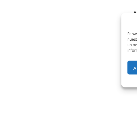
En ww
nuest
un pe
infor
A