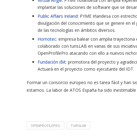
Virtual Angle
: PYME holandesa con amplia experien
implantar las soluciones de software que se desarr
Public Affairs Ireland
: PYME Irlandesa con estrechos
divulgación del conocimiento que se genere en el
de las tecnologías en ámbitos diversos.
Homotec
: empresa balear con amplia trayectoria 
colaborado con turisLAB en varias de sus iniciativ
OpenProfilePro atacando con ello a nuevos nicho
Fundación iBit
: promotora del proyecto y agradecid
Actuará en el proyecto como ejecutante del IDT.
Formar un consorcio europeo no es tarea fácil y han sid
estamos. La labor de ATOS España ha sido inestimable
OPENPROFILEPRO
TURISLAB