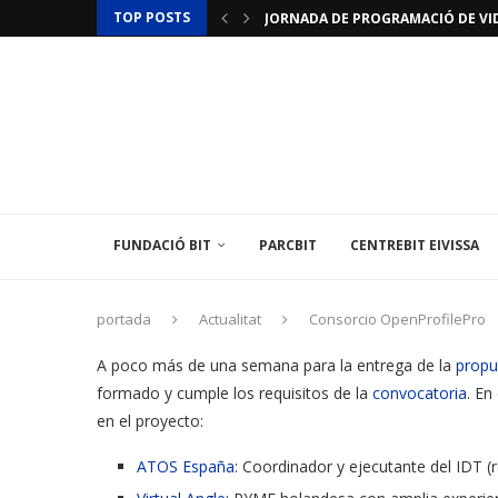
TOP POSTS
JORNADA DE PROGRAMACIÓ DE VID
JORNADES D’INICIACIÓ A LA IMPRES
ACTUALITZACIÓ RESTRICCIONS T
LAMINAR PHARMA ANUNCIA L’«ÚLTI
TÈCNIC/A MEDIAMBIENTAL
LES ILLES BALEARS POSEN EN MARX
L’INSTITUT BALEAR D’ENERGIA O
EL CENTREBIT MENORCA INAUGURA 
LA FUNDACIÓ BIT PARTICIPA EN U
FUNDACIÓ BIT
PARCBIT
CENTREBIT EIVISSA
portada
Actualitat
Consorcio OpenProfilePro
A poco más de una semana para la entrega de la
prop
formado y cumple los requisitos de la
convocatoria
. En
en el proyecto:
ATOS España
: Coordinador y ejecutante del IDT (