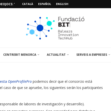
EOJOCS: “MISSIÓ POSIDÒNIA PRO”
CATALÀ
ESPAÑOL
ENGLISH
SIÓ 3D PER A...
EMPORALS APARCAMENT AL PARCBIT
M PACIENT, ÚLTIMA VISITA» EN...
A EL PRIMER...
BRE UN PUNT D’ASSESSORAMENT TEMPORAL...
L’AMPLIACIÓ I MILLORA DEL...
NA JORNADA SOBRE...
CENTREBIT MENORCA
ACTUALITAT
SERVEIS A EMPRESES
uesta
OpenProfilePro
podemos decir que el consorcio está
 el caso de que se apruebe, los siguientes serán los participantes
responsable de labores de investigación y desarrollo).