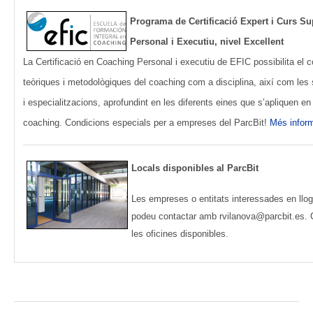
Programa de Certificació Expert i Curs S
Personal i Executiu, nivel Excellent
La Certificació en Coaching Personal i executiu de EFIC possibilita el
teòriques i metodològiques del coaching com a disciplina, així com les
i especialitzacions, aprofundint en les diferents eines que s’apliquen e
coaching. Condicions especials per a empreses del ParcBit!
Més infor
Locals disponibles al ParcBit
Les empreses o entitats interessades en lloga
podeu contactar amb
rvilanova@parcbit.es
.
les oficines disponibles.