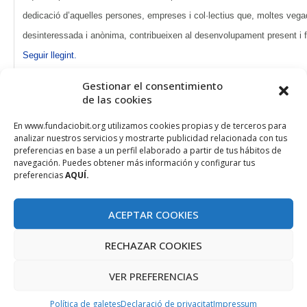
dedicació d’aquelles persones, empreses i col·lectius que, moltes veg
desinteressada i anònima, contribueixen al desenvolupament present i fu
Seguir llegint.
.
Gestionar el consentimiento
de las cookies
El ParcBit acull el primer esdeveniment internacional d’intermedia
En www.fundaciobit.org utilizamos cookies propias y de terceros para
Turistec
analizar nuestros servicios y mostrarte publicidad relacionada con tus
El “First International Brokerage Event” organitzat per Turistec, el Clúst
preferencias en base a un perfil elaborado a partir de tus hábitos de
navegación. Puedes obtener más información y configurar tus
Tecnologies de la Informació i la Comunicació Aplicades al Turisme, com
preferencias
AQUÍ.
del Paraigua EUREKATOURISM+, es desenvolupà sota el lema ‘El progr
turístiques a través de la tecnologia i la innovació’ i tengueren com a pri
ACEPTAR COOKIES
relacions professionals i crear sinergies entre els diferents agents del s
RECHAZAR COOKIES
VER PREFERENCIAS
ALTRES
Política de galetes
Declaració de privacitat
Impressum