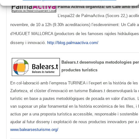
Palma Actriva organitza: un Cafè amb Bie
L’espai22 de PalmaActiva (Socors 22,) acolli
novembre, de 10 a 12h (9.30h acreditacions) l’esdeveniment: Un Cafè a
d’HUGUET MALLORCA (productors de les famoses rajoles hidràuliques)
disseny i innovació.
http://blog.palmaactiva.com/
Balears.t desenvolupa metodologies per
productes turístics
En col·laboració amb l’empresa TURINEA i l’expert en la història de le
Zaforteza, el clúster d’innovació en turisme Balears.t desenvoluparà la
turístic en base a pautes metodològiques de posada en valor d’actius. L
van suposar un pilar fonamental en la història econòmica de les Illes, 
actius per a una proposta turística accessible, responsable i sostenible
ajudar al futur disseny i explotació de nous productes innovadors per a
www.balearsesturisme.org
/