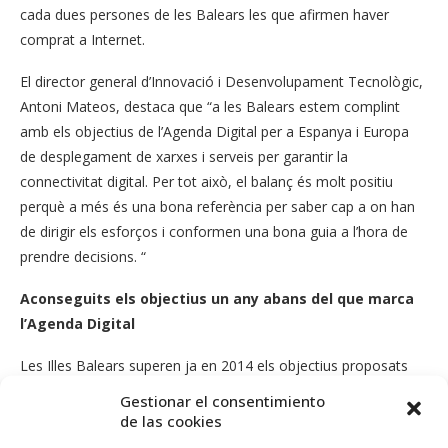
cada dues persones de les Balears les que afirmen haver
comprat a Internet.
El director general d’Innovació i Desenvolupament Tecnològic,
Antoni Mateos, destaca que “a les Balears estem complint
amb els objectius de l’Agenda Digital per a Espanya i Europa
de desplegament de xarxes i serveis per garantir la
connectivitat digital. Per tot això, el balanç és molt positiu
perquè a més és una bona referència per saber cap a on han
de dirigir els esforços i conformen una bona guia a l’hora de
prendre decisions. “
Aconseguits els objectius un any abans del que marca
l’Agenda Digital
Les Illes Balears superen ja en 2014 els objectius proposats
per al 2015 a l’Agenda Digital per a Espanya i Europa. De les
Gestionar el consentimiento
conclusions de l’Obsímetre s’extreu que la mitjana d’usuaris
de las cookies
d’Internet que compren a altres països és del 43,7% mentre