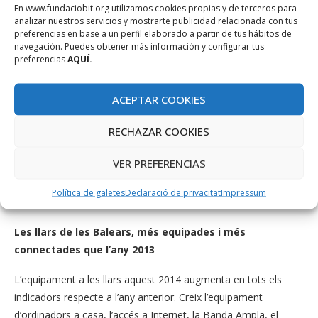
En www.fundaciobit.org utilizamos cookies propias y de terceros para
que l’objectiu per a l’any que vé és del 20%. També es supera
analizar nuestros servicios y mostrarte publicidad relacionada con tus
el repte de persones que compren per Internet ja que a les
preferencias en base a un perfil elaborado a partir de tus hábitos de
navegación. Puedes obtener más información y configurar tus
Illes la mitjana és del 50,2%, mentre que l’objectiu marcat per
preferencias
AQUÍ.
l’Agenda Digital és del 50% fins 2015.
En el relacionat a usuaris que es connecten cada dia a Internet
ACEPTAR COOKIES
també es supera el llistó previst que era del 75% i en la
RECHAZAR COOKIES
comunitat balear la mitjana és del 78,75. També es supera el
repte d’aconseguir que hi hagi més connexions a e-
VER PREFERENCIAS
Administració (administració electrònica); dels internautes de la
nostra comunitat, un 35% ho ha fet mentre que l’objectiu és
Política de galetes
Declaració de privacitat
Impressum
del 25% fins al 2015.
Les llars de les Balears, més equipades i més
connectades que l’any 2013
L’equipament a les llars aquest 2014 augmenta en tots els
indicadors respecte a l’any anterior. Creix l’equipament
d’ordinadors a casa, l’accés a Internet, la Banda Ampla, el