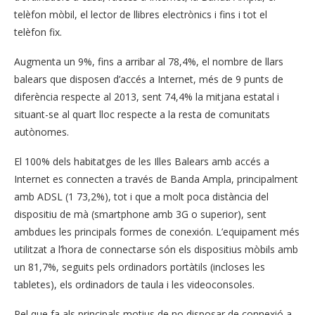
telèfon mòbil, el lector de llibres electrònics i fins i tot el
telèfon fix.
Augmenta un 9%, fins a arribar al 78,4%, el nombre de llars
balears que disposen d’accés a Internet, més de 9 punts de
diferència respecte al 2013, sent 74,4% la mitjana estatal i
situant-se al quart lloc respecte a la resta de comunitats
autònomes.
El 100% dels habitatges de les Illes Balears amb accés a
Internet es connecten a través de Banda Ampla, principalment
amb ADSL (1 73,2%), tot i que a molt poca distància del
dispositiu de mà (smartphone amb 3G o superior), sent
ambdues les principals formes de conexión. L’equipament més
utilitzat a l’hora de connectarse són els dispositius mòbils amb
un 81,7%, seguits pels ordinadors portàtils (incloses les
tabletes), els ordinadors de taula i les videoconsoles.
Pel que fa als principals motius de no disposar de connexió a