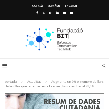
CATALÀ
ESPAÑOL
ENGLISH
portada
Actualitat
Augmenta un 9% el nombre de llars
de les Illes que tenen accés a Internet, fins a arribar al 78,4%