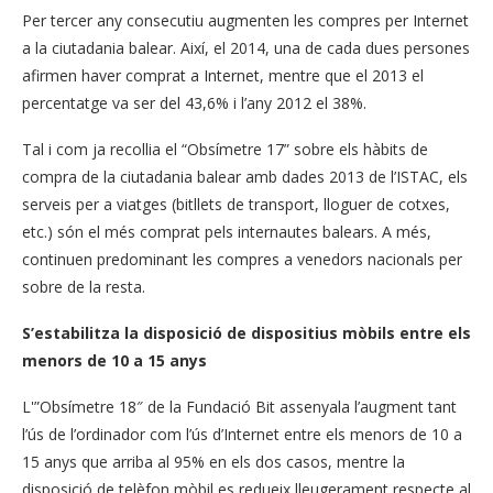
Per tercer any consecutiu augmenten les compres per Internet
a la ciutadania balear. Així, el 2014, una de cada dues persones
afirmen haver comprat a Internet, mentre que el 2013 el
percentatge va ser del 43,6% i l’any 2012 el 38%.
Tal i com ja recollia el “Obsímetre 17” sobre els hàbits de
compra de la ciutadania balear amb dades 2013 de l’ISTAC, els
serveis per a viatges (bitllets de transport, lloguer de cotxes,
etc.) són el més comprat pels internautes balears. A més,
continuen predominant les compres a venedors nacionals per
sobre de la resta.
S’estabilitza la disposició de dispositius mòbils entre els
menors de 10 a 15 anys
L'”Obsímetre 18″ de la Fundació Bit assenyala l’augment tant
l’ús de l’ordinador com l’ús d’Internet entre els menors de 10 a
15 anys que arriba al 95% en els dos casos, mentre la
disposició de telèfon mòbil es redueix lleugerament respecte al