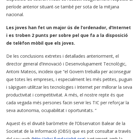
període anterior situant-se també per sota de la mitjana
nacional.
Les joves han fet un major ús de l’ordenador, d’Internet
i es troben 2 punts per sobre pel que fa a la disposició
de telèfon mòbil que els joves.
De les conclusions extretes i detallades anteriorment, el
director general d’Innovació i Desenvolupament Tecnològic,
Antoni Mateos, incideix que “el Govern treballa per aconseguir
que totes les empreses, i especialment les més petites, puguin
i sàpiguen utilitzar les tecnologies i Internet per millorar la seva
productivitat i competitivitat. A més, el nostre repte és que
cada vegada més persones facin servir les TIC per reforçar la
seva autonomia, ocupabilitat i oportunitats. “
Aquest és el divuitè baròmetre de l’Observatori Balear de la
Societat de la Informació (OBSI) que es pot consultar a través
del seu web (
http://obsi.fundaciobit.org
) juntament amb la