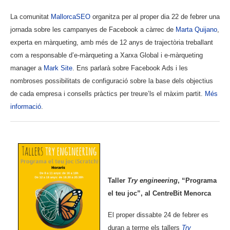
La comunitat
MallorcaSEO
organitza per al proper dia 22 de febrer una
jornada sobre les campanyes de Facebook a càrrec de
Marta Quijano
,
experta en màrqueting, amb més de 12 anys de trajectòria treballant
com a responsable d’e-màrqueting a Xarxa Global i e-màrqueting
manager a
Mark Site
. Ens parlarà sobre Facebook Ads i les
nombroses possibilitats de configuració sobre la base dels objectius
de cada empresa i consells pràctics per treure’ls el màxim partit.
Més
informació
.
Taller
Try engineering
, “Programa
el teu joc”, al CentreBit Menorca
El proper dissabte 24 de febrer es
duran a terme els tallers
Try