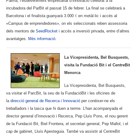
Palma, l’esdeveniment empresarial d’innovació celebrat a la
incubadora del ParBit el passat 15 de febrer. La final se celebrarà a
Barcelona i el finalista guanyarà 3.000
en metàl·lic i accés al
€
«Campus de emprendedores», on els seleccionats reben assessoria
dels mentors de
SeedRocket
i accés a inversió privada, entre d’altres
avantatges.
Més informació
.
La Vicepresidenta, Bel Busquests,
visita la Fundació Bit i el CentreBit
Menorca
La Vicepresidenta, Bel Busquests,
va visitar el ParcBit, la seu de la FundacióBit i les oficines de
la
direcció general de Recerca i Innovació
per conèixer-ne els
treballadors i la tasca que hi duen a terme. L’han acompanyada el
director general d’Innovació i Recerca, Pep Lluís Pons, el nou gerent
de la Fundació Bit, Biel Frontera, el secretari general, Pep Mallol, i el
cap de gabinet, Lluís Apesteguia. També va assistir al CentreBit