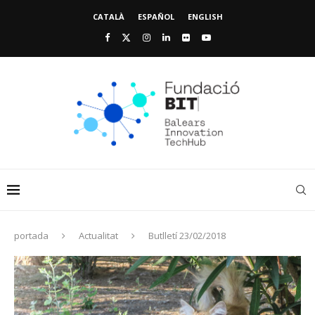
CATALÀ
ESPAÑOL
ENGLISH
portada
Actualitat
Butlletí 23/02/2018