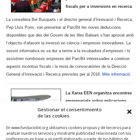
fiscals per a inversions en recerca
La consellera Bel Busquets i el director general d’Innovació i Recerca,
Pep Lluís Pons, van presentar al ParcBit les noves deduccions
disponibles que des del Govern de les Illes Balears s’han aprovat amb
l’objectiu d’afavorir la inversió en ciència i empreses innovadores. La
sessió informativa es va dur a terme a la incubadora d’empreses i hi
assistiren nombroses empreses del ParcBit interessades a conèixer
aquests incentius fiscals i la resta de convocatòries de la Direcció
General d’Innovació i Recerca previstes per al 2018.
Més informació
.
La Xarxa EEN organitza encontres
empresarials sobre aplicacions
Gestionar el consentimiento
mòbils, seguretat i nanotecnologia
de las cookies
La Xarxa Europe Enterprise Network
En www.fundaciobit.org utilizamos cookies propias y de terceros para
(EEN), de la qual la Fundació Bit n’és coordinadora a les Illes Balears,
analizar nuestros servicios y mostrarte publicidad relacionada con tus
organitza aquests mesos de febrer i març tres “brokerage events” o
preferencias en base a un perfil elaborado a partir de tus hábitos de