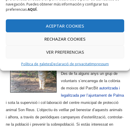
navegación. Puedes obtener más información y configurar tus
encontres empresarials B2B a Espanya, de caràcter internacional, i
preferencias
AQUÍ.
on les empreses interessades podran asseure’s durant 20 minuts amb
altres empreses amb les quals comparteixen interessos i objectius.
ACEPTAR COOKIES
Més informació.
RECHAZAR COOKIES
COL·LABORA
VER PREFERENCIAS
Colònia controlada del ParcBit
Política de galetes
Declaració de privacitat
Impressum
Des de fa alguns anys un grup de
voluntaris s’encarrega de la colònia
de moixos del ParcBit
autoritzada i
legalitzada per l’ajuntament de Palma
i sota la supervisió i col·laboració del centre municipal de protecció
animal Son Reus. L’objectiu és vetllar pel benestar d’aquests animals
i alhora, a través de periòdiques campanyes d’esterilització, controlar-
ne la població i prevenir la sobrepoblació. Si estàs interessat en