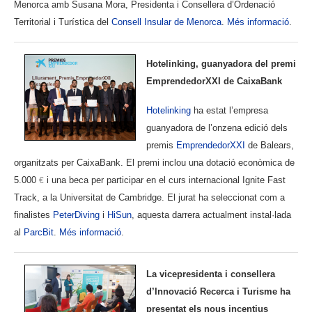
Menorca amb Susana Mora, Presidenta i Consellera d’Ordenació
Territorial i Turística del
Consell Insular de Menorca
.
Més informació
.
Hotelinking, guanyadora del premi
EmprendedorXXI de CaixaBank
Hotelinking
ha estat l’empresa
guanyadora de l’onzena edició dels
premis
EmprendedorXXI
de Balears,
organitzats per CaixaBank. El premi inclou una dotació econòmica de
5.000
i una beca per participar en el curs internacional Ignite Fast
€
Track, a la Universitat de Cambridge. El jurat ha seleccionat com a
finalistes
PeterDiving
i
HiSun
, aquesta darrera actualment instal·lada
al
ParcBit
.
Més informació
.
La vicepresidenta i consellera
d’Innovació Recerca i Turisme ha
presentat els nous incentius