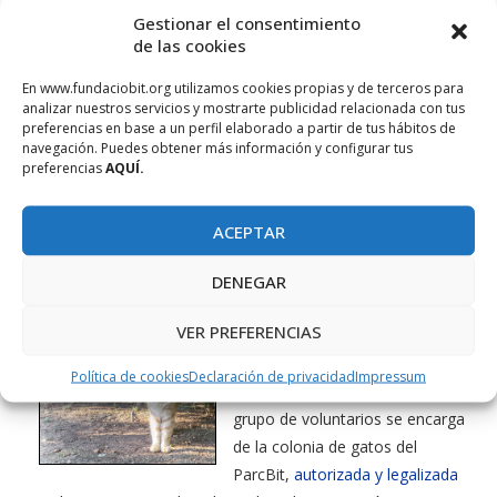
Gestionar el consentimiento
de las cookies
La Red Europe Enterprise Network (EEN), de la cual la
Fundación Bit es coordinadora en las Islas Baleares, organiza
En www.fundaciobit.org utilizamos cookies propias y de terceros para
estos meses de febrero y marzo tres “brokerage events” o
analizar nuestros servicios y mostrarte publicidad relacionada con tus
encuentros empresariales B2B en España, de carácter
preferencias en base a un perfil elaborado a partir de tus hábitos de
navegación. Puedes obtener más información y configurar tus
internacional, y donde las empresas interesadas podrán
preferencias
AQUÍ.
sentarse durante 20 minutos con otras empresas con las
cuales comparten intereses y objetivos.
Más información.
ACEPTAR
DENEGAR
COLABORA
VER PREFERENCIAS
Colonia controlada del ParcBit
Política de cookies
Declaración de privacidad
Impressum
Desde hace algunos años un
grupo de voluntarios se encarga
de la colonia de gatos del
ParcBit,
autorizada y legalizada