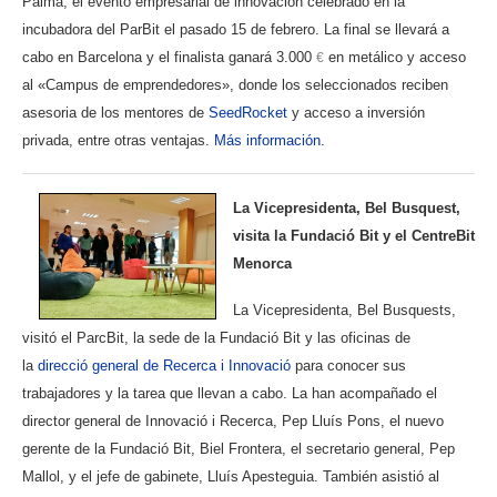
Palma, el evento empresarial de innovación celebrado en la
incubadora del ParBit el pasado 15 de febrero. La final se llevará a
cabo en Barcelona y el finalista ganará 3.000
en metálico y acceso
€
al «Campus de emprendedores», donde los seleccionados reciben
asesoria de los mentores de
SeedRocket
y acceso a inversión
privada, entre otras ventajas.
Más información
.
La Vicepresidenta, Bel Busquest,
visita la Fundació Bit y el CentreBit
Menorca
La Vicepresidenta, Bel Busquests,
visitó el ParcBit, la sede de la Fundació Bit y las oficinas de
la
direcció general de Recerca i Innovació
para conocer sus
trabajadores y la tarea que llevan a cabo. La han acompañado el
director general de Innovació i Recerca, Pep Lluís Pons, el nuevo
gerente de la Fundació Bit, Biel Frontera, el secretario general, Pep
Mallol, y el jefe de gabinete, Lluís Apesteguia. También asistió al