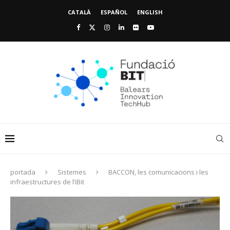
CATALÀ
ESPAÑOL
ENGLISH
portada
Sistemes
BACCON, les comunicacions i les
infraestructures de l’iBit