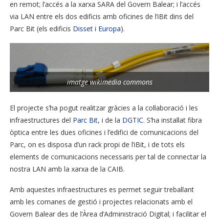
en remot; l’accés a la xarxa SARA del Govern Balear; i l’accés
via LAN entre els dos edificis amb oficines de l’iBit dins del
Parc Bit (els edificis
Disset
i
Europa
).
imatge wikimedia commons
El projecte s’ha pogut realitzar gràcies a la col·laboració i les
infraestructures del
Parc Bit
, i de la
DGTIC
. S’ha instal·lat fibra
òptica entre les dues oficines i l’edifici de comunicacions del
Parc, on es disposa d’un rack propi de l’iBit, i de tots els
elements de comunicacions necessaris per tal de connectar la
nostra LAN amb la xarxa de la CAIB.
Amb aquestes infraestructures es permet seguir treballant
amb les comanes de gestió i projectes relacionats amb el
Govern Balear des de l’Àrea d’Administració Digital; i facilitar el