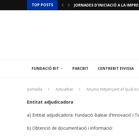
TOP POSTS
JORNADES D’INICIACIÓ A LA IMPRES
ACTUALITZACIÓ RESTRICCIONS T
LAMINAR PHARMA ANUNCIA L’«ÚLTI
TÈCNIC/A MEDIAMBIENTAL
LES ILLES BALEARS POSEN EN MARX
L’INSTITUT BALEAR D’ENERGIA O
EL CENTREBIT MENORCA INAUGURA 
LA FUNDACIÓ BIT PARTICIPA EN U
L’AMBAIXADA DE FRANÇA A ESPANYA
FUNDACIÓ BIT
PARCBIT
CENTREBIT EIVISSA
portada
Actualitat
Anunci mitjançant el qual es
Entitat adjudicadora
a) Entitat adjudicadora: Fundació Balear d’Innovació i T
b) Obtenció de documentació i informació: