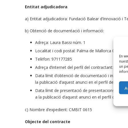
Entitat adjudicadora
a) Entitat adjudicadora: Fundació Balear d’Innovació i T
b) Obtenció de documentació i informació:
Adreça: Laura Bassi núm. 1
Localitat i codi postal: Palma de Mallorca 07021
En ww
Telèfon: 971177285
nuest
un pe
Adreça d’internet del perfil del contractant:
http://
infor
Data límit d’obtenció de documentació i informació
la publicació d’aquest anunci en el perfil del contra
A
Data límit de presentació de presentacions d’ofert
a la publicació d’aquest anunci en el perfil del cont
c) Nombre d’expedient: CMBIT 0615
Objecte del contracte