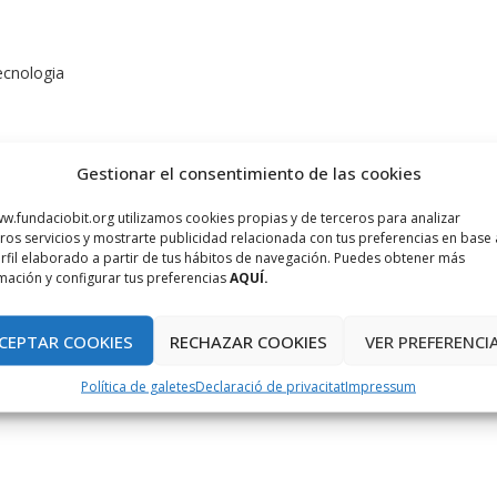
ecnologia
Gestionar el consentimiento de las cookies
w.fundaciobit.org utilizamos cookies propias y de terceros para analizar
ros servicios y mostrarte publicidad relacionada con tus preferencias en base 
rfil elaborado a partir de tus hábitos de navegación. Puedes obtener más
www.plataformadecontractacio.caib.es
mación y configurar tus preferencias
AQUÍ.
: fins a les 14:00 hores del quinzè dia natural des de l’endemà a
ctant.
CEPTAR COOKIES
RECHAZAR COOKIES
VER PREFERENCI
es: fins a les 14:00 hores del quinzè dia natural des de l’endemà
ractant.
Política de galetes
Declaració de privacitat
Impressum