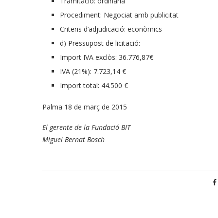
Tramitació: ordinària
Procediment: Negociat amb publicitat
Criteris d’adjudicació: econòmics
d) Pressupost de licitació:
Import IVA exclòs: 36.776,87€
IVA (21%): 7.723,14 €
Import total: 44.500 €
Palma 18 de març de 2015
El gerente de la Fundació BIT
Miguel Bernat Bosch