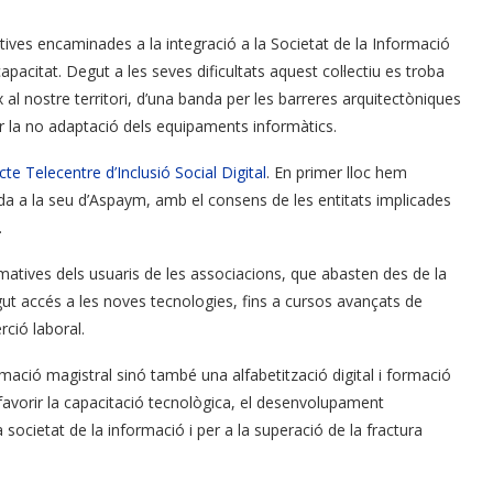
ives encaminades a la integració a la Societat de la Informació
acitat. Degut a les seves dificultats aquest col·lectiu es troba
x al nostre territori, d’una banda per les barreres arquitectòniques
r la no adaptació dels equipaments informàtics.
cte Telecentre d’Inclusió Social Digital
. En primer lloc hem
da a la seu d’Aspaym, amb el consens de les entitats implicades
.
rmatives dels usuaris de les associacions, que abasten des de la
ngut accés a les noves tecnologies, fins a cursos avançats de
rció laboral.
ció magistral sinó també una alfabetització digital i formació
afavorir la capacitació tecnològica, el desenvolupament
a societat de la informació i per a la superació de la fractura