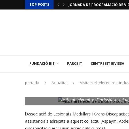
TOP POSTS
JORNADA DE PROGRAMACIÓ DE VID
JORNADES D’INICIACIÓ A LA IMPRES
ACTUALITZACIÓ RESTRICCIONS T
LAMINAR PHARMA ANUNCIA L’«ÚLTI
TÈCNIC/A MEDIAMBIENTAL
LES ILLES BALEARS POSEN EN MARX
L’INSTITUT BALEAR D’ENERGIA O
EL CENTREBIT MENORCA INAUGURA 
LA FUNDACIÓ BIT PARTICIPA EN U
FUNDACIÓ BIT
PARCBIT
CENTREBIT EIVISSA
portada
Actualitat
Visitam el telecentre d’inclus
Visita al telecentre d'inclusió social di
l’Associació de Lesionats Medul·lars i Grans Discapacitat
assistencials adreçats a aquest col·lectiu (Aspaym, Ab
discapacitat que vulguin accedir als cursos).