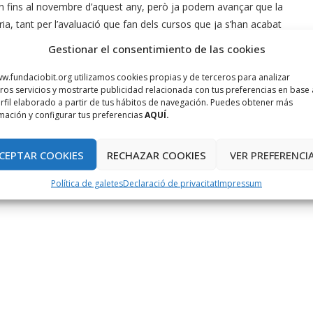
an fins al novembre d’aquest any, però ja podem avançar que la
ia, tant per l’avaluació que fan dels cursos que ja s’han acabat
a han de començar.
Gestionar el consentimiento de las cookies
w.fundaciobit.org utilizamos cookies propias y de terceros para analizar
ros servicios y mostrarte publicidad relacionada con tus preferencias en base 
rfil elaborado a partir de tus hábitos de navegación. Puedes obtener más
mación y configurar tus preferencias
AQUÍ.
CEPTAR COOKIES
RECHAZAR COOKIES
VER PREFERENCI
Política de galetes
Declaració de privacitat
Impressum