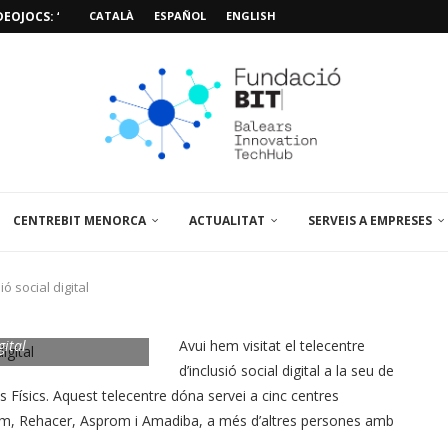
EOJOCS: “MISSIÓ POSIDÒNIA PRO”
CATALÀ
ESPAÑOL
ENGLISH
SIÓ 3D PER A...
EMPORALS APARCAMENT AL PARCBIT
M PACIENT, ÚLTIMA VISITA» EN...
A EL PRIMER...
BRE UN PUNT D’ASSESSORAMENT TEMPORAL...
L’AMPLIACIÓ I MILLORA DEL...
NA JORNADA SOBRE...
CENTREBIT MENORCA
ACTUALITAT
SERVEIS A EMPRESES
ió social digital
gital
Avui hem visitat el telecentre
d’inclusió social digital a la seu de
s Físics. Aquest telecentre dóna servei a cinc centres
dem, Rehacer, Asprom i Amadiba, a més d’altres persones amb