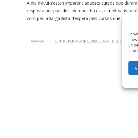
A dia d’avui s’estan impartint aquests cursos que durar
resposta per part dels alumnes ha estat molt satisfactòr
com per la llarga llista d’espera pels cursos que encar
En ww
nuest
AVANZA
CENTRE PER A LA INCLUSIÓ SOCIAL DIGITAL
un pe
infor
A