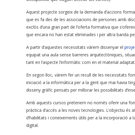
Aquest projecte sorgeix de la demanda d’accions format
que es fa des de les associacions de persones amb discap
exclòs d’una gran part de l’oferta formativa que s’oferei
que encara no han estat eliminades i per altra banda pe
A partir d’aquestes necessitats vàrem dissenyar el
proje
equipat una aula sense barreres arquitectòniques, situa
tant en l’aspecte l’informàtic com en el material adaptat
En segon lloc, vàrem fer un recull de les necessitats fo
iniciació a la informàtica per a la gent que mai havia ti
disseny gràfic pensats per millorar les possibilitats d’inse
Amb aquests cursos pretenem no només oferir una forma
pràctica d’accés a les noves tecnologies. L’objectiu és 
d’habilitats i coneixements útils per a la incorporació a l
digital.