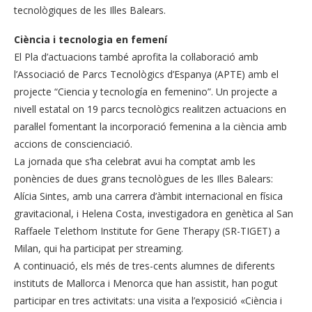
tecnològiques de les Illes Balears.
Ciència i tecnologia en femení
El Pla d’actuacions també aprofita la col·laboració amb
l’Associació de Parcs Tecnològics d’Espanya (APTE) amb el
projecte “Ciencia y tecnología en femenino”. Un projecte a
nivell estatal on 19 parcs tecnològics realitzen actuacions en
paral·lel fomentant la incorporació femenina a la ciència amb
accions de conscienciació.
La jornada que s’ha celebrat avui ha comptat amb les
ponències de dues grans tecnològues de les Illes Balears:
Alícia Sintes, amb una carrera d’àmbit internacional en física
gravitacional, i Helena Costa, investigadora en genètica al San
Raffaele Telethom Institute for Gene Therapy (SR-TIGET) a
Milan, qui ha participat per streaming.
A continuació, els més de tres-cents alumnes de diferents
instituts de Mallorca i Menorca que han assistit, han pogut
participar en tres activitats: una visita a l’exposició «Ciència i