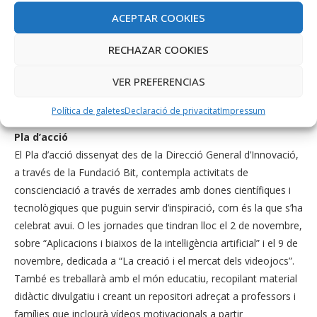
la resolució concreta de problemes reals, que no en la
ACEPTAR COOKIES
tecnologia abstracta, alhora que es decanten per qüestions
més de caire social. Tampoc ajuda el fet que no existeixen
RECHAZAR COOKIES
massa referents de nines ni dones STEM ni en sèries ni en
pel·lícules, així com el pes de certs estereotips socials que fan
VER PREFERENCIAS
que les famílies fomentin més l’estudi de carreres tècniques en
els nins que en les nines.
Política de galetes
Declaració de privacitat
Impressum
Pla d’acció
El Pla d’acció dissenyat des de la Direcció General d’Innovació,
a través de la Fundació Bit, contempla activitats de
conscienciació a través de xerrades amb dones científiques i
tecnològiques que puguin servir d’inspiració, com és la que s’ha
celebrat avui. O les jornades que tindran lloc el 2 de novembre,
sobre “Aplicacions i biaixos de la intel·ligència artificial” i el 9 de
novembre, dedicada a “La creació i el mercat dels videojocs”.
També es treballarà amb el món educatiu, recopilant material
didàctic divulgatiu i creant un repositori adreçat a professors i
famílies que inclourà vídeos motivacionals a partir