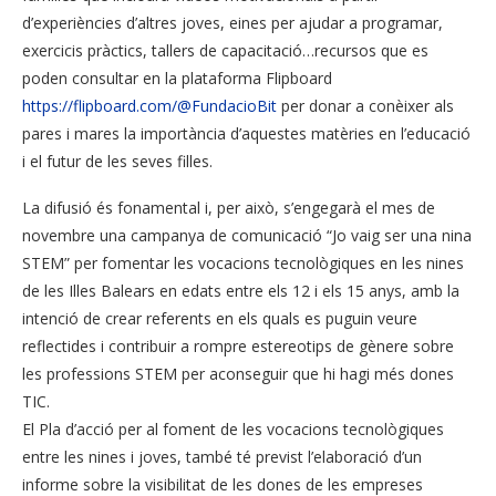
d’experiències d’altres joves, eines per ajudar a programar,
exercicis pràctics, tallers de capacitació…recursos que es
poden consultar en la plataforma Flipboard
https://flipboard.com/@FundacioBit
per donar a conèixer als
pares i mares la importància d’aquestes matèries en l’educació
i el futur de les seves filles.
La difusió és fonamental i, per això, s’engegarà el mes de
novembre una campanya de comunicació “Jo vaig ser una nina
STEM” per fomentar les vocacions tecnològiques en les nines
de les Illes Balears en edats entre els 12 i els 15 anys, amb la
intenció de crear referents en els quals es puguin veure
reflectides i contribuir a rompre estereotips de gènere sobre
les professions STEM per aconseguir que hi hagi més dones
TIC.
El Pla d’acció per al foment de les vocacions tecnològiques
entre les nines i joves, també té previst l’elaboració d’un
informe sobre la visibilitat de les dones de les empreses