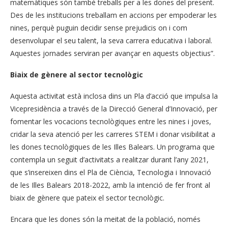
matemàtiques són també treballs per a les dones del present.
Des de les institucions treballam en accions per empoderar les
nines, perquè puguin decidir sense prejudicis on i com
desenvolupar el seu talent, la seva carrera educativa i laboral.
Aquestes jornades serviran per avançar en aquests objectius”.
Biaix de gènere al sector tecnològic
Aquesta activitat està inclosa dins un Pla d’acció que impulsa la
Vicepresidència a través de la Direcció General d’Innovació, per
fomentar les vocacions tecnològiques entre les nines i joves,
cridar la seva atenció per les carreres STEM i donar visibilitat a
les dones tecnològiques de les Illes Balears. Un programa que
contempla un seguit d’activitats a realitzar durant l’any 2021,
que s’insereixen dins el Pla de Ciència, Tecnologia i Innovació
de les Illes Balears 2018-2022, amb la intenció de fer front al
biaix de gènere que pateix el sector tecnològic.
Encara que les dones són la meitat de la població, només