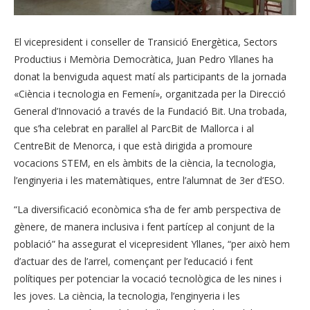
El vicepresident i conseller de Transició Energètica, Sectors
Productius i Memòria Democràtica, Juan Pedro Yllanes ha
donat la benviguda aquest matí als participants de la jornada
«Ciència i tecnologia en Femení», organitzada per la Direcció
General d’Innovació a través de la Fundació Bit. Una trobada,
que s’ha celebrat en paral·lel al ParcBit de Mallorca i al
CentreBit de Menorca, i que està dirigida a promoure
vocacions STEM, en els àmbits de la ciència, la tecnologia,
l’enginyeria i les matemàtiques, entre l’alumnat de 3er d’ESO.
“La diversificació econòmica s’ha de fer amb perspectiva de
gènere, de manera inclusiva i fent partícep al conjunt de la
població” ha assegurat el vicepresident Yllanes, “per això hem
d’actuar des de l’arrel, començant per l’educació i fent
polítiques per potenciar la vocació tecnològica de les nines i
les joves. La ciència, la tecnologia, l’enginyeria i les