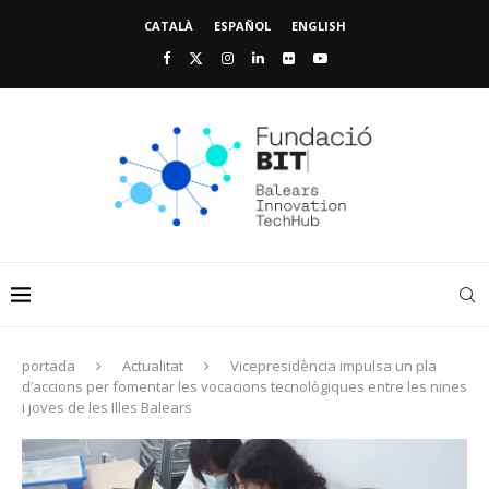
CATALÀ
ESPAÑOL
ENGLISH
portada
Actualitat
Vicepresidència impulsa un pla
d’accions per fomentar les vocacions tecnològiques entre les nines
i joves de les Illes Balears