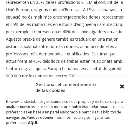
representen un 25% de les professions STEM al conjunt de la
Unió Europea, segons dades d’Eurostat. A l’Estat espanyol, la
situació no és molt més encoratjadora: les dones representen
el 25% de les matrícules en estudis d’enginyeria i arquitectura,
per exemple, i representen el 40% dels investigadors en actiu.
Aquesta bretxa de gènere també es tradueix en una major
distància salarial entre homes i dones, al no accedir elles a
professions més demandades i qualificades. S’estima que
actualment el 45% dels llocs de treball estan relacionats amb
l’entorn digital i que a Europa hi ha una escassetat de gairebé
900.000 professionals del sector TIC.
Gestionar el consentimiento
Aquestes xifres són resultat d’unes determinats condicionants
de las cookies
socials, també estudiats, i que indiquen que la majoria de les
En www.fundaciobit.org utilizamos cookies propias y de terceros para
nines s’interessen per les STEM entre els 10 i els 12 anys, però
analizar nuestros servicios y mostrarte publicidad relacionada con tus
comencen a perdre l’interès als 15 anys, arribant al valor més
preferencias en base a un perfil elaborado a partir de tus hábitos de
navegación. Puedes obtener más información y configurar tus
baix entre els 17 i els 19 anys. A primària, les nines tenen
preferencias
AQUÍ.
confiança en programar, però després es van interessant més