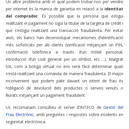
Un altre problema amb el qual podem trobar-nos per vendre
per internet és la manca de garantia en relació a la
identitat
del comprador
. És possible que la persona que estigui
realitzant el pagament no sigui la titular de la targeta de crèdit i
que s’estigui realitzant una transacció fraudulenta. Per evitar
això, els bancs han desenvolupat mecanismes d’identificació
més sofisticats per als clients (verificació mitjançant un PIN,
confirmació telefònica a través d’un mòbil personal,
introducció d’un codi generat per un símbol, etc …). Malgrat
tot, com a botiga virtual no ens serà fàcil determinar quan
s’està realitzant una comanda de manera fraudulenta. El major
inconvenient que podem patir davant un intent de frau és
l’obligació de devolució dels productes o serveis venuts o
lliurats mitjançant un pagament fraudulent.
Us recomanam consulteu el servei d’INTECO de
Gestió del
Frau Electrònic
, amb preguntes i respostes sobre incidents en
seguretat electrònica.