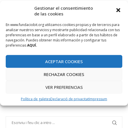
Finalment, aquí teniu un
exemple
d
‘implantació del comerç
Gestionar el consentimiento
electrònic
per part d’una empresa de Balears, Sonomusic, en
de las cookies
una entrevista i vídeo on t’expliquen les claus del seu èxit.
En www.fundaciobit.org utilizamos cookies propias y de terceros para
analizar nuestros servicios y mostrarte publicidad relacionada con tus
preferencias en base a un perfil elaborado a partir de tus hábitos de
navegación. Puedes obtener más información y configurar tus
preferencias
AQUÍ.
SEGURIDAD
VENTA ONLINE
ACEPTAR COOKIES
RECHAZAR COOKIES
VER PREFERENCIAS
Política de galetes
Declaració de privacitat
Impressum