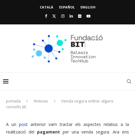
CATALÀ
ESPAÑOL
ENGLISH
portada
Noticias
Venda segura online: alguns
consells (II)
A un
post
anterior vam tractar els aspectes relatius a la
realització del
pagament
per una venda segura. Ara ens