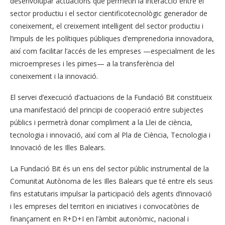
desenvolupar actuacions que permetin la interacció entre el
sector productiu i el sector cientificotecnològic generador de
coneixement, el creixement intel·ligent del sector productiu i
l’impuls de les polítiques públiques d’emprenedoria innovadora,
així com facilitar l’accés de les empreses —especialment de les
microempreses i les pimes— a la transferència del
coneixement i la innovació.
El servei d’execució d’actuacions de la Fundació Bit constitueix
una manifestació del principi de cooperació entre subjectes
públics i permetrà donar compliment a la Llei de ciència,
tecnologia i innovació, així com al Pla de Ciència, Tecnologia i
Innovació de les Illes Balears.
La Fundació Bit és un ens del sector públic instrumental de la
Comunitat Autònoma de les Illes Balears que té entre els seus
fins estatutaris impulsar la participació dels agents d’innovació
i les empreses del territori en iniciatives i convocatòries de
finançament en R+D+I en l’àmbit autonòmic, nacional i