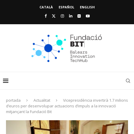
CATALÀ
ESPAÑOL
ENGLISH
portada
Actualitat
Vicepresidència invertirà 1.7 milions
d’euros per desenvolupar actuacions d’impuls a la innovació
mitjançant la Fundació Bit