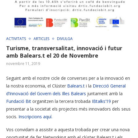
ACTIVITATS
ARTICLES
DIVULGA
Turisme, transversalitat, innovació i futur
amb Balears.t el 20 de Novembre
novembre 11, 2019
Seguint amb el nostre cicle de converses per a la innovació en
la nostra economia, el Clúster
Balears.t
i la
Direcció General
d’Innovació del Govern dels Illes Balears
juntament amb la
Fundació Bit
organitzen la tercera trobada
IBtalks’19
per
presentar a la societat els projectes més innovadors dels seus
socis.
Inscripcions aquí.
Vos convidam a assistir a aquesta trobada per crear una nova
oportunitat de fer Networking amb el clúster Balears.t i els