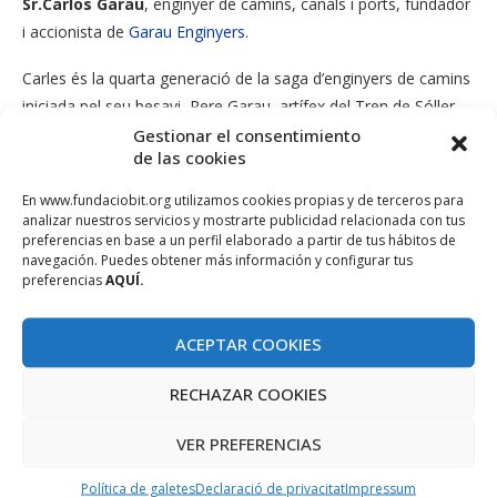
Sr.Carlos Garau
, enginyer de camins, canals i ports, fundador
i accionista de
Garau Enginyers
.
Carles és la quarta generació de la saga d’enginyers de camins
iniciada pel seu besavi, Pere Garau, artífex del Tren de Sóller,
entre molts altres projectes que han marcat la modernització
Gestionar el consentimiento
de las cookies
de l’illa a principis del segle XX. Actualment Garau Enginyers és
un dels majors despatxos d’estudi d’enginyeria civil de Balears.
En www.fundaciobit.org utilizamos cookies propias y de terceros para
Ens parlarà de la seva visió sobre les infraestructures del
analizar nuestros servicios y mostrarte publicidad relacionada con tus
preferencias en base a un perfil elaborado a partir de tus hábitos de
nostre territori i els seus reptes que, sens dubte, afecten tant
navegación. Puedes obtener más información y configurar tus
aresidents com a visitants en el futur.
preferencias
AQUÍ.
A continuació procedirem a una taula rodona participativa,
ACEPTAR COOKIES
moderada pel
Sr. Miquel Payeras,
director gerent de
Balears.t i amb la participació de la
Sra. Núria Riera Riera,
RECHAZAR COOKIES
directora general d’Innovació.
VER PREFERENCIAS
Política de galetes
Declaració de privacitat
Impressum