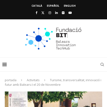
CATALÀ
ESPAÑOL
ENGLISH
portada
Activitats
Turisme, transversalitat, innovació i
futur amb Balears.t el 20 de Novembre