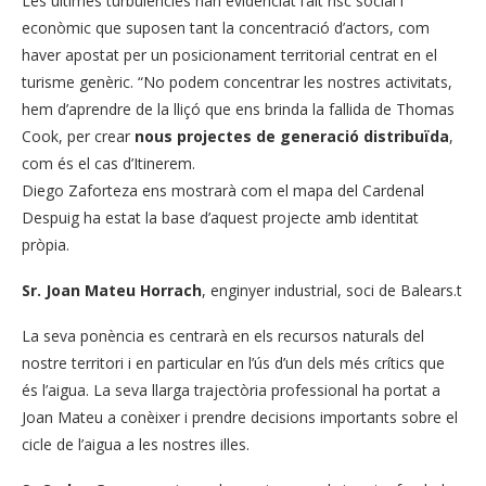
Les últimes turbulències han evidenciat l’alt risc social i
econòmic que suposen tant la concentració d’actors, com
haver apostat per un posicionament territorial centrat en el
turisme genèric. “No podem concentrar les nostres activitats,
hem d’aprendre de la lliçó que ens brinda la fallida de Thomas
Cook, per crear
nous projectes de generació distribuïda
,
com és el cas d’Itinerem.
Diego Zaforteza ens mostrarà com el mapa del Cardenal
Despuig ha estat la base d’aquest projecte amb identitat
pròpia.
Sr. Joan Mateu Horrach
, enginyer industrial, soci de Balears.t
La seva ponència es centrarà en els recursos naturals del
nostre territori i en particular en l’ús d’un dels més crítics que
és l’aigua. La seva llarga trajectòria professional ha portat a
Joan Mateu a conèixer i prendre decisions importants sobre el
cicle de l’aigua a les nostres illes.