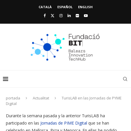
CATALÀ
ESPAÑOL
ENGLISH
portada
Actualitat
TurisLAB en las Jornadas de PYME
Digital
Durante la semana pasada y la anterior TurisLAB ha
participado en las
Jornadas de PIME Digital
que se han
celebrado en Mallorca, Ibiza y Menorca. En ellas he podido