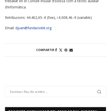
treballat en el Consell Insular d’Eivissa com a tècnic auxiliar
d’informàtica.
Retribucions: 44.462,65.-€ (fixe), i 6.008,46.-€ (variable)
Email:
djuan@fundaciobit.org
COMPARTIR