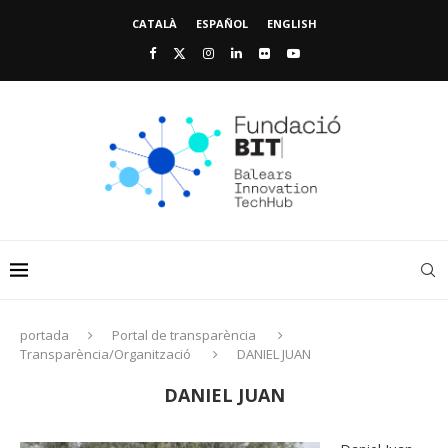
CATALÀ
ESPAÑOL
ENGLISH
portada
Portal de transparència
Transparència/Organització
DANIEL JUAN
DANIEL JUAN