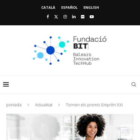
CATALÀ
ESPAÑOL
ENGLISH
portada
Actualitat
Tornen els premis Emprèn XXI