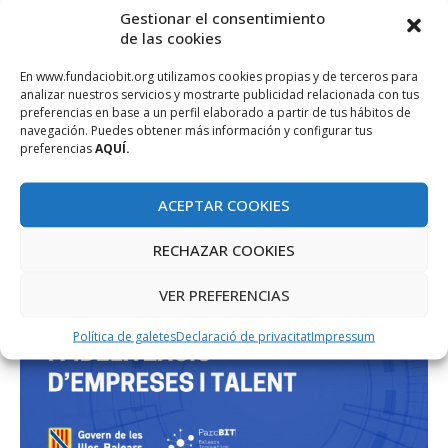
Gestionar el consentimiento
de las cookies
PROJECTE COFINANÇAT PEL FONS SOCIAL EUROPEU
En www.fundaciobit.org utilizamos cookies propias y de terceros para
analizar nuestros servicios y mostrarte publicidad relacionada con tus
preferencias en base a un perfil elaborado a partir de tus hábitos de
navegación. Puedes obtener más información y configurar tus
preferencias
AQUÍ.
ACEPTAR COOKIES
RECHAZAR COOKIES
VER PREFERENCIAS
Política de galetes
Declaració de privacitat
Impressum