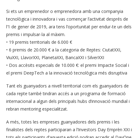
Si ets un emprenedor o emprenedora amb una companyia
tecnològica i innovadora i vas començar l’activitat després de
l’1 de gener de 2019, ara tens l’oportunitat per endur-te un dels
premis i impulsar-la al màxim.
• 19 premis territorials de 6.000 €
• 6 premis de 20.000 € a la categoria de Reptes: CiutatXXI,
ViuXXI, LlavorXXI, PlanetaXXI, BancaXXI i SilverXXI
• Dos accèsits especials de 10.000 €: el premi Impacte Social i
el premi DeepTech a la innovació tecnològica més disruptiva
Tant els guanyadors a nivell territorial com els guanyadors de
cada repte també tindran accés a un programa de formació
internacional a algun dels principals hubs d’innovació mundial i
rebran mentoring especialitzat.
A més, totes les empreses guanyadores dels premis i les
finalistes dels reptes participaran a l’Investors Day Emprèn XXI i
tots els participants d’aquesta edició podran accedir al DayOne