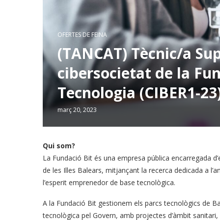
OFERTES DE FEINA
(TANCAT) Tècnic/a Supe
cibersocietat de la Fu
Tecnologia (CIBER1-23
març 20, 2023
Qui som?
La Fundació Bit és una empresa pública encarregada d’
de les Illes Balears, mitjançant la recerca dedicada a l’
l’esperit emprenedor de base tecnològica.
A la Fundació Bit gestionem els parcs tecnològics de Ba
tecnològica pel Govern, amb projectes d’àmbit sanitari, 