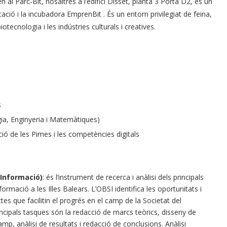
 al Parc-Bit, nosaltres a l’edifici Disset, planta 3 Porta D2, és un
ció i la incubadora EmprenBit . És un entorn privilegiat de feina,
otecnologia i les indústries culturals i creatives.
s
ia, Enginyeria i Matemàtiques)
ació de les Pimes i les competències digitals
 Informació)
: és l’instrument de recerca i anàlisi dels principals
ormació a les Illes Balears. L’OBSI identifica les oportunitats i
ectes que facilitin el progrés en el camp de la Societat del
ncipals tasques són la redacció de marcs teòrics, disseny de
amp, anàlisi de resultats i redacció de conclusions. Anàlisi