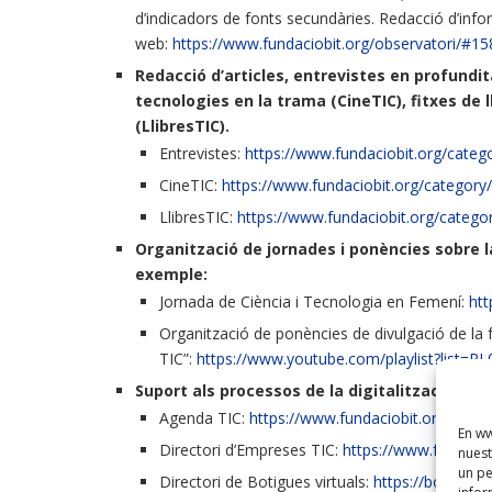
d’indicadors de fonts secundàries. Redacció d’info
web:
https://www.fundaciobit.org/observatori/#
Redacció d’articles, entrevistes en profundit
tecnologies en la trama (CineTIC), fitxes de l
(LlibresTIC).
Entrevistes:
https://www.fundaciobit.org/catego
CineTIC:
https://www.fundaciobit.org/category/di
LlibresTIC:
https://www.fundaciobit.org/category/d
Organització de jornades i ponències sobre 
exemple:
Jornada de Ciència i Tecnologia en Femení:
htt
Organització de ponències de divulgació de la 
TIC”:
https://www.youtube.com/playlist?lis
Suport als processos de la digitalització de 
Agenda TIC:
https://www.fundaciobit.org/agend
En ww
Directori d’Empreses TIC:
https://www.fundacio
nuest
un pe
Directori de Botigues virtuals:
https://botiguesv