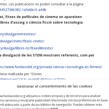
rmes. Les publicacions es poden consultar a la pàgina
1584527386382-1a5ebbc5-a44b
at, fitxes de pel·lícules de cinema on apareixen
libres d’assaig o ciència ficció sobre tecnologia
ry/divulga/entrevistes/
vulga/cinetic/fitxes-cinetic/
ivulga/llibres-tic/fitxesllibrestic/
la divulgació de les STEM mostrant referents, com per
ps://www.fundaciobit.org/jornada-ciencia-i-tecnologia-en-femeni/
feina realitzada per “Dones
t=PL08HVw1vmC1K4c-myWdS4Jh9YquuKZQPa
Gestionar el consentimiento de las cookies
les Pimes i les competències digitals
a-tic/
w.fundaciobit.org utilizamos cookies propias y de terceros para analizar
bit.org/directori-dempreses-tic/
ros servicios y mostrarte publicidad relacionada con tus preferencias en base 
rfil elaborado a partir de tus hábitos de navegación. Puedes obtener más
irtuals.fundaciobit.org/