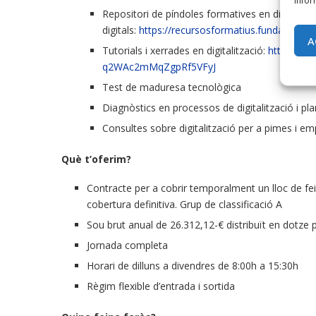
infor
Repositori de píndoles formatives en digitalitz
digitals:
https://recursosformatius.fundaciobit.o
A
Tutorials i xerrades en digitalització:
https://w
q2WAc2mMqZgpRf5VFyJ
Test de maduresa tecnològica
Diagnòstics en processos de digitalització i pla
Consultes sobre digitalització per a pimes i e
Què t’oferim?
Contracte per a cobrir temporalment un lloc de fe
cobertura definitiva. Grup de classificació A
Sou brut anual de 26.312,12-€ distribuït en dotze
Jornada completa
Horari de dilluns a divendres de 8:00h a 15:30h
Règim flexible d’entrada i sortida