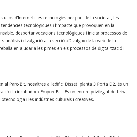
s usos d’Internet i les tecnologies per part de la societat, les
es tendències tecnològiques i l’impacte que provoquen en la
onsable, despertar vocacions tecnològiques i iniciar processos de
 anàlisis i divulgació a la secció «Divulga» de la web de la
reballa en ajudar a les pimes en els processos de digitalització i
 al Parc-Bit, nosaltres a l’edifici Disset, planta 3 Porta D2, és un
ció i la incubadora EmprenBit . És un entorn privilegiat de feina,
otecnologia i les indústries culturals i creatives.