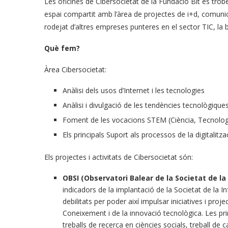
Les oficines de Cibersocietat de la Fundació Bit es troben
espai compartit amb l’àrea de projectes de i+d, comunica
rodejat d’altres empreses punteres en el sector TIC, la bi
Què fem?
Àrea Cibersocietat:
Anàlisi dels usos d’Internet i les tecnologies
Anàlisi i divulgació de les tendències tecnològique
Foment de les vocacions STEM (Ciència, Tecnolog
Els principals Suport als processos de la digitalitz
Els projectes i activitats de Cibersocietat són:
OBSI (Observatori Balear de la Societat de la
indicadors de la implantació de la Societat de la Inf
debilitats per poder així impulsar iniciatives i proj
Coneixement i de la innovació tecnològica. Les pri
treballs de recerca en ciències socials, treball de c