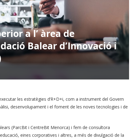
rior a l’ àrea de
ndació Balear d’Innovació i
)
executar les estratègies d’R+D+i, com a instrument del Govern
anàlisi, desenvolupament i el foment de les noves tecnologies i de
lears (ParcBit i CentreBit Menorca) i fem de consultora
educació, eines corporatives i altres, a més de divulgació de la