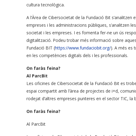
cultura tecnològica.
A l’Àrea de Cibersocietat de la Fundació Bit s’analitzen el
empreses i les administracions públiques, s’analitzen l
societat i les empreses. I es fomenta fer-ne un ús resp
digitalització. Podeu trobar més informació sobre aquests
Fundació BIT (
https://www.fundaciobit.org/
). A més es t
en les competències digitals dels i les professionals.
On faràs feina?
Al ParcBit
Les oficines de Cibersocietat de la Fundació Bit es troben
espai compartit amb l’àrea de projectes de i+d, comunica
rodejat d’altres empreses punteres en el sector TIC, la bi
On faràs feina?
Al ParcBit