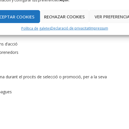
mación y configurar tus preferencias
AQUÍ.
ació i competències
rg/
CEPTAR COOKIES
RECHAZAR COOKIES
VER PREFERENCI
ww.youtube.com/playlist?list=PL08HVw1vmC1Ky-
Política de galetes
Declaració de privacitat
Impressum
ns d’acció
mprenedors
ina durant el procés de selecció o promoció, per a la seva
 pagues