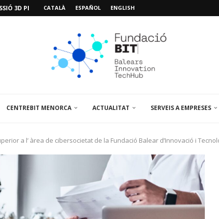
SIÓ 3D PER A...
CATALÀ
ESPAÑOL
ENGLISH
EMPORALS APARCAMENT AL PARCBIT
M PACIENT, ÚLTIMA VISITA» EN...
A EL PRIMER...
BRE UN PUNT D’ASSESSORAMENT TEMPORAL...
L’AMPLIACIÓ I MILLORA DEL...
NA JORNADA SOBRE...
 VISITA EL PARCBIT...
CENTREBIT MENORCA
ACTUALITAT
SERVEIS A EMPRESES
erior a l’ àrea de cibersocietat de la Fundació Balear d’Innovació i Tecnol