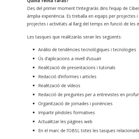
Quina feina faràs?
Des del primer moment t’integraràs dins l’equip de Cibers
àmplia experiència. Es treballa en equips per projectes i
projectes i activitats al llarg del temps en funció de le
Les tasques que realitzaràs seran les següents:
Anàlisi de tendències tecnològiques i tecnologies
Ús d’aplicacions a nivell d’usuari
Realització de presentacions i tutorials
Redacció d’informes i articles
Realització de vídeos
Redacció de preguntes per a entrevistes en profun
Organització de jornades i ponències
Impartir píndoles formatives
Actualitzar les pàgines web
En el marc de l’OBSI, totes les tasques relacionade