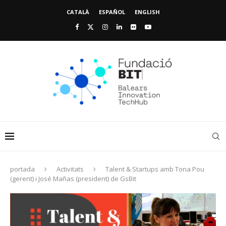
CATALÀ
ESPAÑOL
ENGLISH
portada
Activitats
Talent & Startups amb Tona Pou
(gerent) i José Mañas (president) de GsBit