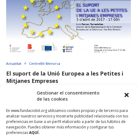
Actualitat
CentreBit Menorca
El suport de la Unió Europea a les Petites i
Mitjanes Empreses
març 27, 2017
Gestionar el consentimiento
de las cookies
El proper 3 d’abril a partir de les 17h el CentreBit Menorca acull
el col·loqui “El suport de la Unió …
En www.fundaciobit.org utilizamos cookies propias y de terceros para
analizar nuestros servicios y mostrarte publicidad relacionada con tus
preferencias en base a un perfil elaborado a partir de tus hábitos de
navegación. Puedes obtener más información y configurar tus
preferencias
AQUÍ.