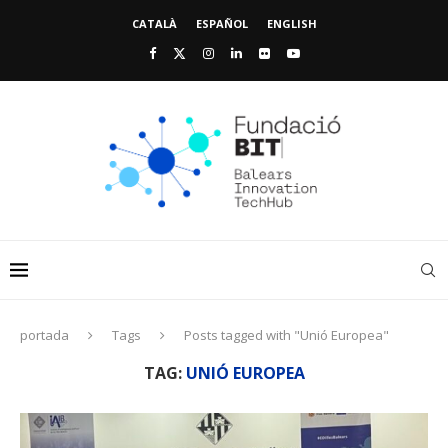
CATALÀ
ESPAÑOL
ENGLISH
portada
Tags
Posts tagged with "Unió Europea"
TAG:
UNIÓ EUROPEA