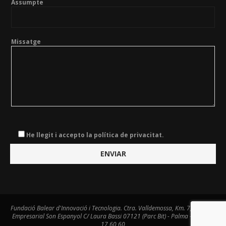
Assumpte
Missatge
He llegit i accepto la política de privacitat.
Fundació Balear d'Innovació i Tecnologia. Ctra. Valldemossa, Km. 7,4. Centre
Empresarial Son Espanyol C/ Laura Bassi 07121 (Parc Bit) - Palma - Tel. 971
17 60 60