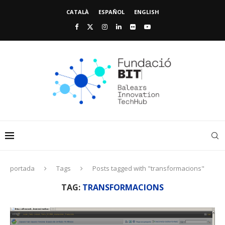
CATALÀ
ESPAÑOL
ENGLISH
portada
Tags
Posts tagged with "transformacions"
TAG:
TRANSFORMACIONS