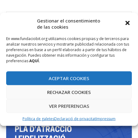
Gestionar el consentimiento
de las cookies
En www.fundaciobit.org utilizamos cookies propias y de terceros para
PROJECTE COFINANÇAT PEL FONS SOCIAL EUROPEU
analizar nuestros servicios y mostrarte publicidad relacionada con tus
preferencias en base a un perfil elaborado a partir de tus hábitos de
navegación. Puedes obtener más información y configurar tus
preferencias
AQUÍ.
ACEPTAR COOKIES
RECHAZAR COOKIES
VER PREFERENCIAS
Política de galetes
Declaració de privacitat
Impressum