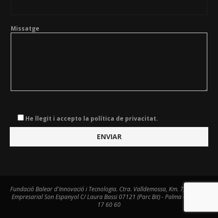
Missatge
He llegit i accepto la política de privacitat.
Fundació Balear d'Innovació i Tecnologia. Ctra. Valldemossa, Km. 7,4. Centre
Empresarial Son Espanyol C/ Laura Bassi 07121 (Parc Bit) - Palma - Tel. 971
17 60 60