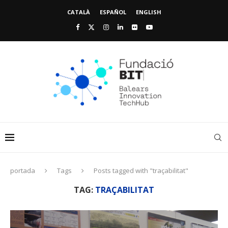
CATALÀ
ESPAÑOL
ENGLISH
portada
Tags
Posts tagged with "traçabilitat"
TAG:
TRAÇABILITAT