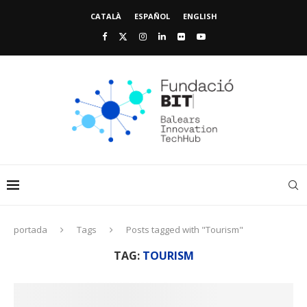
CATALÀ
ESPAÑOL
ENGLISH
portada
Tags
Posts tagged with "Tourism"
TAG:
TOURISM