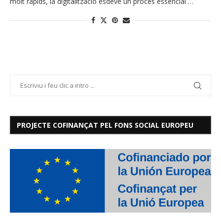
molt ràpids, la digitalització esdevé un procés essencial …
PROJECTE COFINANÇAT PEL FONS SOCIAL EUROPEU