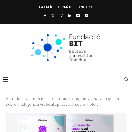
CATALÀ
ESPAÑOL
ENGLISH
portada
ParcBIT
Hotelinking llança una guia gratuïta
sobre Intel·ligència Artificial aplicada al sector hoteler