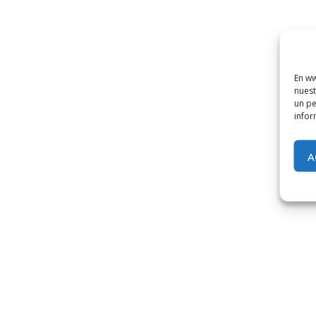
En ww
nuest
un pe
infor
A