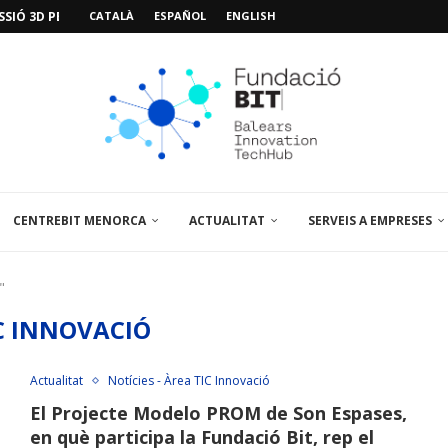
SIÓ 3D PER A...
CATALÀ
ESPAÑOL
ENGLISH
EMPORALS APARCAMENT AL PARCBIT
M PACIENT, ÚLTIMA VISITA» EN...
A EL PRIMER...
BRE UN PUNT D’ASSESSORAMENT TEMPORAL...
L’AMPLIACIÓ I MILLORA DEL...
NA JORNADA SOBRE...
 VISITA EL PARCBIT...
CENTREBIT MENORCA
ACTUALITAT
SERVEIS A EMPRESES
"
C INNOVACIÓ
Actualitat
Notícies - Àrea TIC Innovació
El Projecte Modelo PROM de Son Espases,
en què participa la Fundació Bit, rep el