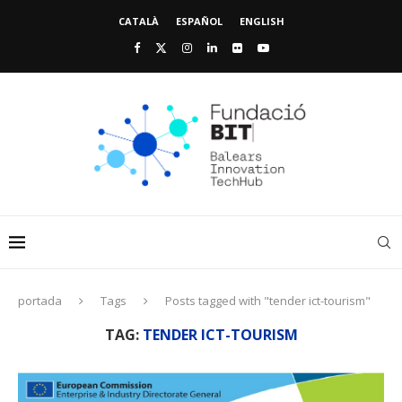
CATALÀ
ESPAÑOL
ENGLISH
portada
Tags
Posts tagged with "tender ict-tourism"
TAG:
TENDER ICT-TOURISM