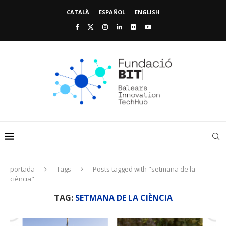
CATALÀ
ESPAÑOL
ENGLISH
portada
Tags
Posts tagged with "setmana de la
ciència"
TAG:
SETMANA DE LA CIÈNCIA