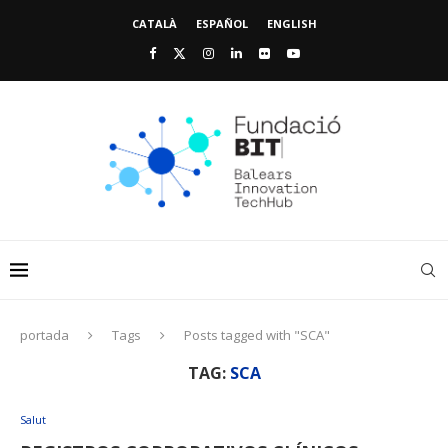
CATALÀ
ESPAÑOL
ENGLISH
portada
Tags
Posts tagged with "SCA"
TAG:
SCA
Salut