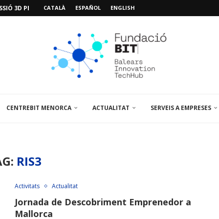
SIÓ 3D PER A...
CATALÀ
ESPAÑOL
ENGLISH
EMPORALS APARCAMENT AL PARCBIT
M PACIENT, ÚLTIMA VISITA» EN...
A EL PRIMER...
BRE UN PUNT D’ASSESSORAMENT TEMPORAL...
L’AMPLIACIÓ I MILLORA DEL...
NA JORNADA SOBRE...
 VISITA EL PARCBIT...
CENTREBIT MENORCA
ACTUALITAT
SERVEIS A EMPRESES
AG:
RIS3
Activitats
Actualitat
Jornada de Descobriment Emprenedor a
Mallorca