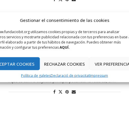
Gestionar el consentimiento de las cookies
w.fundaciobit.org utilizamos cookies propias y de terceros para analizar
Activitats
Actualitat
ros servicios y mostrarte publicidad relacionada con tus preferencias en base 
rfil elaborado a partir de tus hábitos de navegación. Puedes obtener más
Jornada de Descobriment Emprenedor a
mación y configurar tus preferencias
AQUÍ.
Eivissa
març 7, 2019
CEPTAR COOKIES
RECHAZAR COOKIES
VER PREFERENCI
Dins la Factoria d’Innovació promoguda per la Fundació Bit,
Política de galetes
Declaració de privacitat
Impressum
i que té com a objectiu principal potenciar la recerca, el …