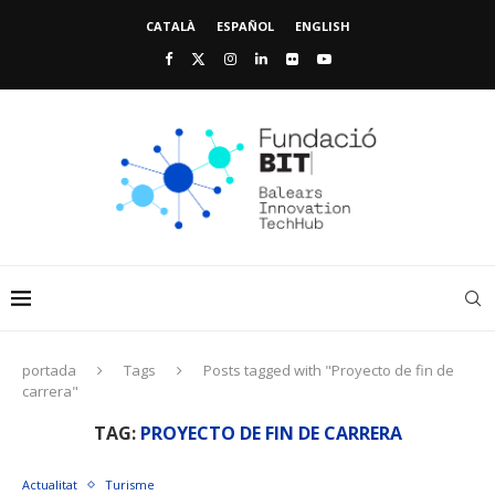
CATALÀ
ESPAÑOL
ENGLISH
portada
Tags
Posts tagged with "Proyecto de fin de
carrera"
TAG:
PROYECTO DE FIN DE CARRERA
Actualitat
Turisme