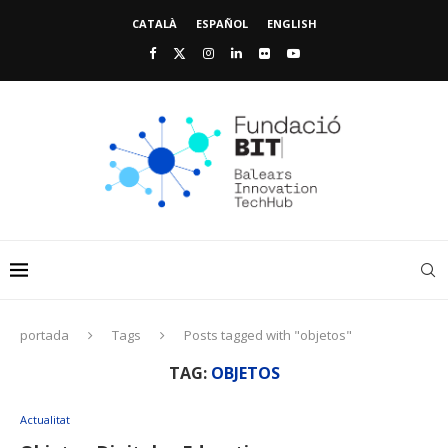
CATALÀ
ESPAÑOL
ENGLISH
portada
Tags
Posts tagged with "objetos"
TAG:
OBJETOS
Actualitat