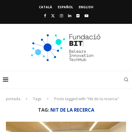
CATALÀ
ESPAÑOL
ENGLISH
portada
Tags
Posts tagged with "Nit de la recerca"
TAG:
NIT DE LA RECERCA