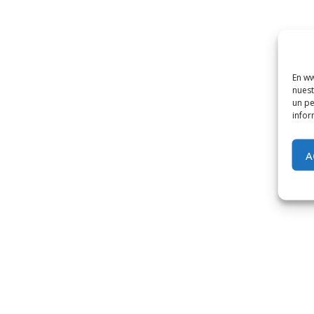
En ww
nuest
un pe
infor
A