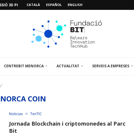
SIÓ 3D PER A...
CATALÀ
ESPAÑOL
ENGLISH
EMPORALS APARCAMENT AL PARCBIT
M PACIENT, ÚLTIMA VISITA» EN...
A EL PRIMER...
BRE UN PUNT D’ASSESSORAMENT TEMPORAL...
L’AMPLIACIÓ I MILLORA DEL...
NA JORNADA SOBRE...
 VISITA EL PARCBIT...
CENTREBIT MENORCA
ACTUALITAT
SERVEIS A EMPRESES
n"
NORCA COIN
Noticias
TenTIC
Jornada Blockchain i criptomonedes al Parc
Bit