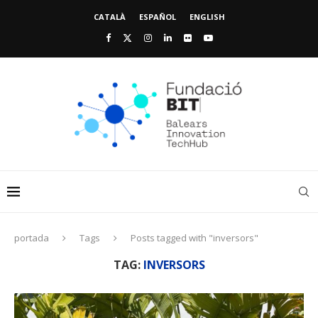
CATALÀ
ESPAÑOL
ENGLISH
portada
Tags
Posts tagged with "inversors"
TAG:
INVERSORS