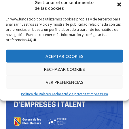
Gestionar el consentimiento
PROJECTE COFINANÇAT PEL FONS SOCIAL EUROPEU
de las cookies
En www.fundaciobit.org utilizamos cookies propias y de terceros para
analizar nuestros servicios y mostrarte publicidad relacionada con tus
preferencias en base a un perfil elaborado a partir de tus hábitos de
navegación. Puedes obtener más información y configurar tus
preferencias
AQUÍ.
ACEPTAR COOKIES
RECHAZAR COOKIES
VER PREFERENCIAS
Política de galetes
Declaració de privacitat
Impressum