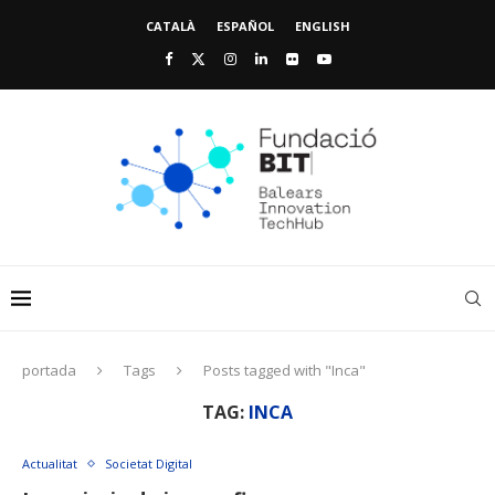
CATALÀ
ESPAÑOL
ENGLISH
portada
Tags
Posts tagged with "Inca"
TAG:
INCA
Actualitat
Societat Digital