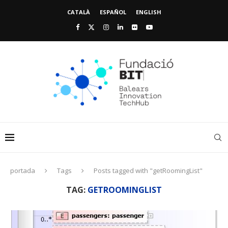
CATALÀ
ESPAÑOL
ENGLISH
portada
Tags
Posts tagged with "getRoomingList"
TAG:
GETROOMINGLIST