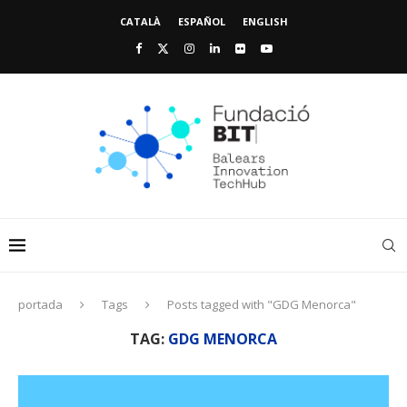
CATALÀ
ESPAÑOL
ENGLISH
portada
Tags
Posts tagged with "GDG Menorca"
TAG:
GDG MENORCA