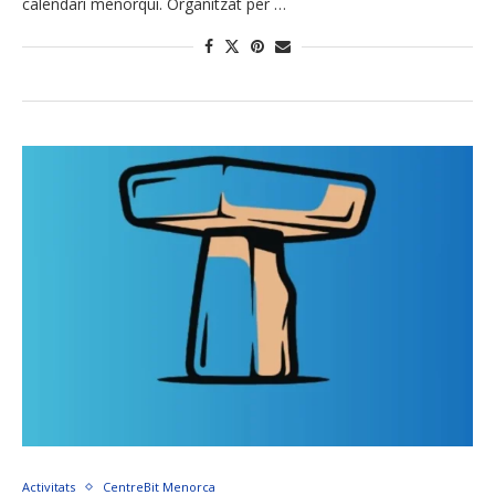
calendari menorquí. Organitzat per …
Activitats
CentreBit Menorca