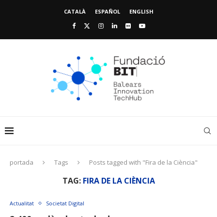
CATALÀ
ESPAÑOL
ENGLISH
portada
Tags
Posts tagged with "Fira de la Ciència"
TAG:
FIRA DE LA CIÈNCIA
Actualitat
Societat Digital