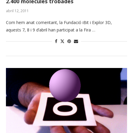
2.400 molècules trobades
abril 12, 2011
Com hem anat comentant, la Fundació iBit i Explor 3D,
aquests 7, 8 i 9 d’abril han participat a la Fira …