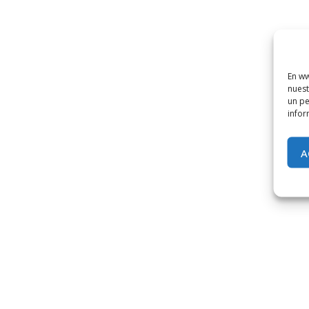
En ww
nuest
un pe
infor
A