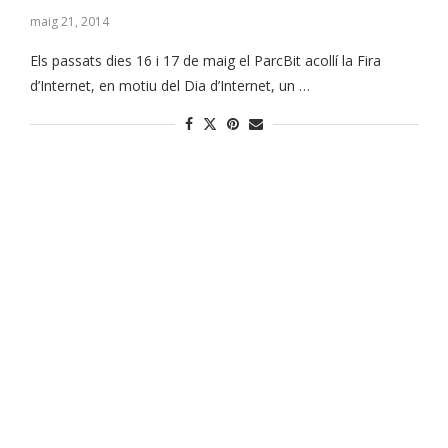
maig 21, 2014
Els passats dies 16 i 17 de maig el ParcBit acollí la Fira
d’Internet, en motiu del Dia d’Internet, un …