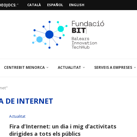
EOJOCS: “MISSIÓ POSIDÒNIA PRO”
CATALÀ
ESPAÑOL
ENGLISH
SIÓ 3D PER A...
EMPORALS APARCAMENT AL PARCBIT
M PACIENT, ÚLTIMA VISITA» EN...
A EL PRIMER...
BRE UN PUNT D’ASSESSORAMENT TEMPORAL...
L’AMPLIACIÓ I MILLORA DEL...
NA JORNADA SOBRE...
CENTREBIT MENORCA
ACTUALITAT
SERVEIS A EMPRESES
rnet"
A DE INTERNET
Actualitat
Fira d’Internet: un dia i mig d’activitats
dirigides a tots els públics