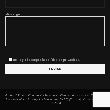
Missatge
He llegit i accepto la política de privacitat.
Fundació Balear d'Innovació i Tecnologia. Ctra. Valldemossa, Km. 7,4. Centre
Empresarial Son Espanyol C/ Laura Bassi 07121 (Parc Bit) - Palma - Tel. 971
17 60 60