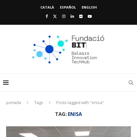
CATALÀ
ESPAÑOL
ENGLISH
portada
Tags
Posts tagged with "enisa"
TAG:
ENISA