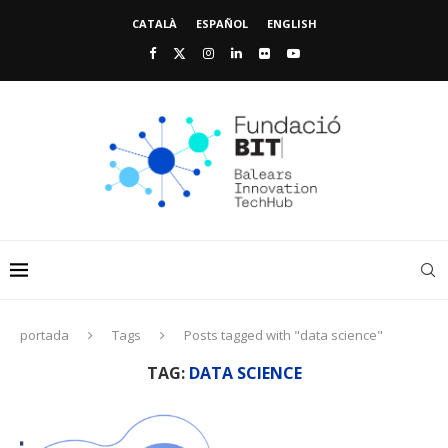
CATALÀ
ESPAÑOL
ENGLISH
portada
Tags
Posts tagged with "data science"
TAG:
DATA SCIENCE